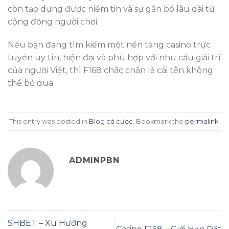
còn tạo dựng được niềm tin và sự gắn bó lâu dài từ
cộng đồng người chơi.
Nếu bạn đang tìm kiếm một nền tảng casino trực
tuyến uy tín, hiện đại và phù hợp với nhu cầu giải trí
của người Việt, thì F168 chắc chắn là cái tên không
thể bỏ qua.
This entry was posted in
Blog cá cược
. Bookmark the
permalink
.
ADMINPBN
SHBET – Xu Hướng