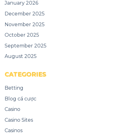
January 2026
December 2025
November 2025
October 2025
September 2025
August 2025
CATEGORIES
Betting
Blog cá cược
Casino
Casino Sites
Casinos