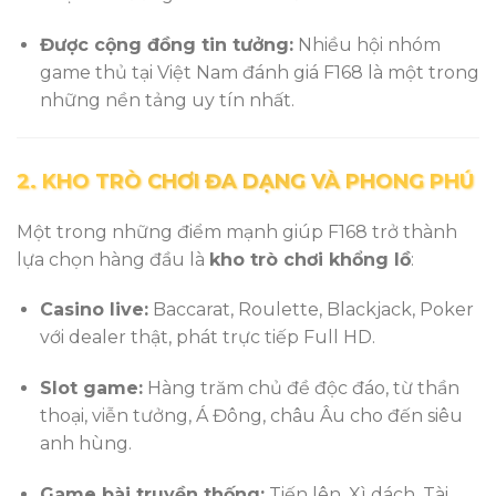
Được cộng đồng tin tưởng:
Nhiều hội nhóm
game thủ tại Việt Nam đánh giá F168 là một trong
những nền tảng uy tín nhất.
2. KHO TRÒ CHƠI ĐA DẠNG VÀ PHONG PHÚ
Một trong những điểm mạnh giúp F168 trở thành
lựa chọn hàng đầu là
kho trò chơi khổng lồ
:
Casino live:
Baccarat, Roulette, Blackjack, Poker
với dealer thật, phát trực tiếp Full HD.
Slot game:
Hàng trăm chủ đề độc đáo, từ thần
thoại, viễn tưởng, Á Đông, châu Âu cho đến siêu
anh hùng.
Game bài truyền thống:
Tiến lên, Xì dách, Tài