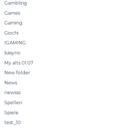
Gambling
Games
Gaming
Giochi
IGAMING
kasyno
My alts 01.07
New folder
News
newsss
Spellen
Spiele
test_10