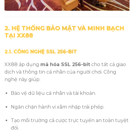
2. HỆ THỐNG BẢO MẬT VÀ MINH BẠCH
TẠI XX88
2.1. CÔNG NGHỆ SSL 256-BIT
XX88 áp dụng
mã hóa SSL 256-bit
cho tất cả giao
dịch và thông tin cá nhân của người chơi. Công
nghệ này giúp:
Bảo vệ dữ liệu cá nhân và tài khoản.
Ngăn chặn hành vi xâm nhập trái phép.
Tạo môi trường cá cược trực tuyến an toàn tuyệt
đối.