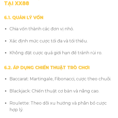
TẠI XX88
6.1. QUẢN LÝ VỐN
Chia vốn thành các đơn vị nhỏ.
Xác định mức cược tối đa và tối thiểu.
Không đặt cược quá giới hạn để tránh rủi ro.
6.2. ÁP DỤNG CHIẾN THUẬT TRÒ CHƠI
Baccarat: Martingale, Fibonacci, cược theo chuỗi.
Blackjack: Chiến thuật cơ bản và nâng cao.
Roulette: Theo dõi xu hướng và phân bổ cược
hợp lý.