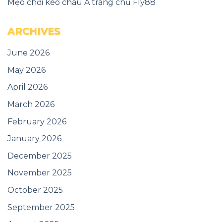
Mẹo chơi kèo châu Á trang chủ Fly88
ARCHIVES
June 2026
May 2026
April 2026
March 2026
February 2026
January 2026
December 2025
November 2025
October 2025
September 2025