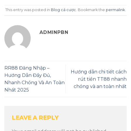
This entry was posted in
Blog cá cược
. Bookmark the
permalink
.
ADMINPBN
RR88 Đăng Nhập –
Hướng dẫn chi tiết cách
Hướng Dẫn Đầy Đủ,
rút tiền TT88 nhanh
Nhanh Chóng Và An Toàn
chóng và an toàn nhất
Nhất 2025
LEAVE A REPLY