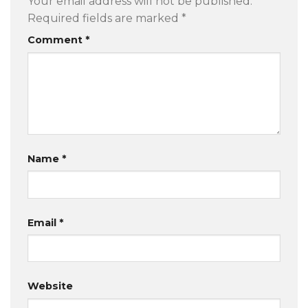
Your email address will not be published.
Required fields are marked
*
Comment
*
Name
*
Email
*
Website