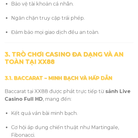
Bảo vệ tài khoản cá nhân.
Ngăn chặn truy cập trái phép.
Đảm bảo mọi giao dịch đều an toàn.
3. TRÒ CHƠI CASINO ĐA DẠNG VÀ AN
TOÀN TẠI XX88
3.1. BACCARAT – MINH BẠCH VÀ HẤP DẪN
Baccarat tại XX88 được phát trực tiếp từ
sảnh Live
Casino Full HD
, mang đến:
Kết quả ván bài minh bạch.
Cơ hội áp dụng chiến thuật như Martingale,
Fibonacci.