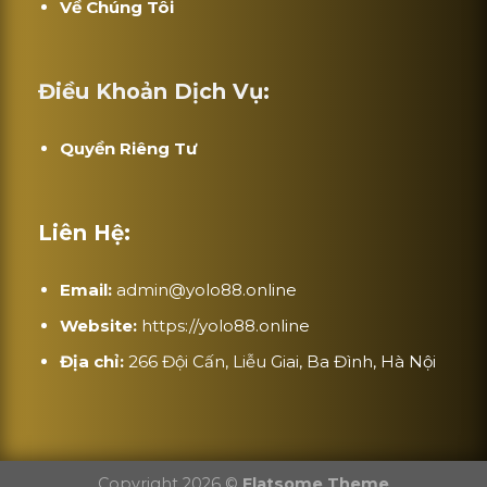
Về Chúng Tôi
Điều Khoản Dịch Vụ:
Quyền Riêng Tư
Liên Hệ:
Email:
admin@yolo88.online
Website:
https://yolo88.online
Địa chỉ:
266 Đội Cấn, Liễu Giai, Ba Đình, Hà Nội
Copyright 2026 ©
Flatsome Theme