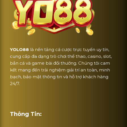
YOLO88
là nền tảng cá cược trực tuyến uy tín,
cung cấp đa dạng trò chơi thể thao, casino, slot,
bắn cá và game bài đổi thưởng. Chúng tôi cam
kết mang đến trải nghiệm giải trí an toàn, minh
bạch, bảo mật thông tin và hỗ trợ khách hàng
24/7.
Thông Tin: