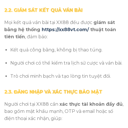
2.2. GIÁM SÁT KẾT QUẢ VÁN BÀI
Mọi kết quả ván bài tại XX88 đều được
giám sát
bằng hệ thống
https://xx88vt.com/
thuật toán
tiên tiến
, đảm bảo:
Kết quả công bằng, không bị thao túng.
Người chơi có thể kiểm tra lịch sử cược và ván bài.
Trò chơi minh bạch và tạo lòng tin tuyệt đối.
2.3. ĐĂNG NHẬP VÀ XÁC THỰC BẢO MẬT
Người chơi tại XX88 cần
xác thực tài khoản đầy đủ
,
bao gồm mật khẩu mạnh, OTP và email hoặc số
điện thoại xác nhận, giúp: