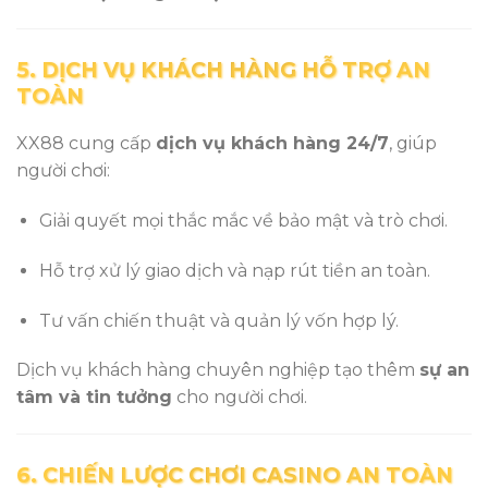
5. DỊCH VỤ KHÁCH HÀNG HỖ TRỢ AN
TOÀN
XX88 cung cấp
dịch vụ khách hàng 24/7
, giúp
người chơi:
Giải quyết mọi thắc mắc về bảo mật và trò chơi.
Hỗ trợ xử lý giao dịch và nạp rút tiền an toàn.
Tư vấn chiến thuật và quản lý vốn hợp lý.
Dịch vụ khách hàng chuyên nghiệp tạo thêm
sự an
tâm và tin tưởng
cho người chơi.
6. CHIẾN LƯỢC CHƠI CASINO AN TOÀN