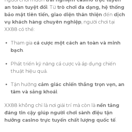
an toàn tuyệt đối
. Từ
trò chơi đa dạng, hệ thống
bảo mật tiên tiến, giao diện thân thiện
đến
dịch
vụ khách hàng chuyên nghiệp
, người chơi tại
XX88 có thể:
Tham gia
cá cược một cách an toàn và minh
bạch
.
Phát triển kỹ năng cá cược và áp dụng chiến
thuật hiệu quả.
Tận hưởng
cảm giác chiến thắng trọn vẹn, an
tâm và sảng khoái
.
XX88 không chỉ là nơi giải trí mà còn là
nền tảng
đáng tin cậy giúp người chơi sành điệu tận
hưởng casino trực tuyến chất lượng quốc tế
.