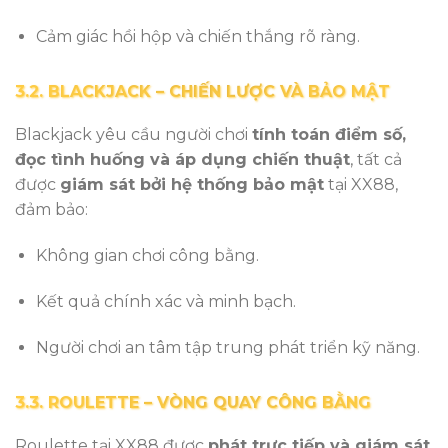
Cảm giác hồi hộp và chiến thắng rõ ràng.
3.2. BLACKJACK – CHIẾN LƯỢC VÀ BẢO MẬT
Blackjack yêu cầu người chơi
tính toán điểm số,
đọc tình huống và áp dụng chiến thuật
, tất cả
được
giám sát bởi hệ thống bảo mật
tại XX88,
đảm bảo:
Không gian chơi công bằng.
Kết quả chính xác và minh bạch.
Người chơi an tâm tập trung phát triển kỹ năng.
3.3. ROULETTE – VÒNG QUAY CÔNG BẰNG
Roulette tại XX88 được
phát trực tiếp và giám sát