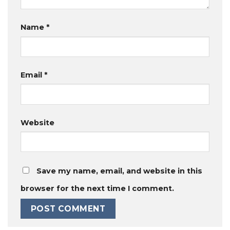
Name
*
Email
*
Website
Save my name, email, and website in this
browser for the next time I comment.