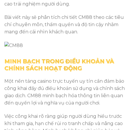
cao trải nghiệm người dùng.
Bài viết này sẽ phân tích chi tiết CM88 theo các tiêu
chí chuyên môn, thẩm quyền và độ tin cậy nhằm
mang đến cái nhìn khách quan.
MINH BẠCH TRONG ĐIỀU KHOẢN VÀ
CHÍNH SÁCH HOẠT ĐỘNG
Một nền tảng casino trực tuyến uy tín cần đảm bảo
công khai đầy đủ điều khoản sử dụng và chính sách
giao dịch. CM88 minh bạch hóa thông tin liên quan
đến quyền lợi và nghĩa vụ của người chơi.
Việc công khai rõ ràng giúp người dùng hiểu trước
khi tham gia, hạn chế rủi ro tranh chấp và nâng cao