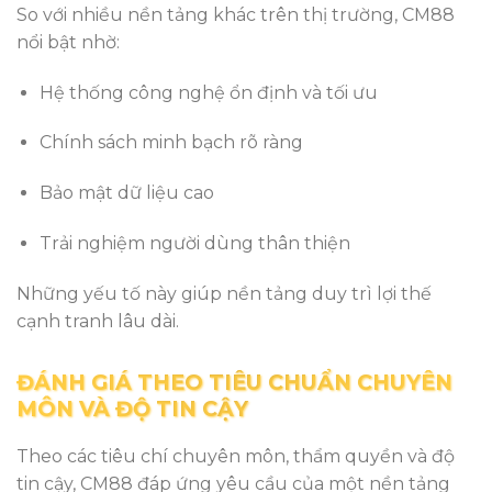
So với nhiều nền tảng khác trên thị trường, CM88
nổi bật nhờ:
Hệ thống công nghệ ổn định và tối ưu
Chính sách minh bạch rõ ràng
Bảo mật dữ liệu cao
Trải nghiệm người dùng thân thiện
Những yếu tố này giúp nền tảng duy trì lợi thế
cạnh tranh lâu dài.
ĐÁNH GIÁ THEO TIÊU CHUẨN CHUYÊN
MÔN VÀ ĐỘ TIN CẬY
Theo các tiêu chí chuyên môn, thẩm quyền và độ
tin cậy, CM88 đáp ứng yêu cầu của một nền tảng