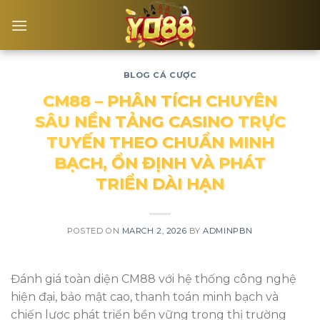
Skip
to
content
BLOG CÁ CƯỢC
CM88 – PHÂN TÍCH CHUYÊN
SÂU NỀN TẢNG CASINO TRỰC
TUYẾN THEO CHUẨN MINH
BẠCH, ỔN ĐỊNH VÀ PHÁT
TRIỂN DÀI HẠN
POSTED ON
MARCH 2, 2026
BY
ADMINPBN
Đánh giá toàn diện CM88 với hệ thống công nghệ
hiện đại, bảo mật cao, thanh toán minh bạch và
chiến lược phát triển bền vững trong thị trường