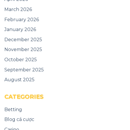
March 2026
February 2026
January 2026
December 2025
November 2025
October 2025
September 2025
August 2025
CATEGORIES
Betting
Blog cá cược
Casino