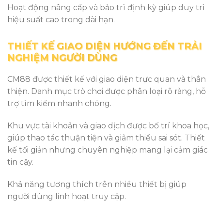
Hoạt động nâng cấp và bảo trì định kỳ giúp duy trì
hiệu suất cao trong dài hạn.
THIẾT KẾ GIAO DIỆN HƯỚNG ĐẾN TRẢI
NGHIỆM NGƯỜI DÙNG
CM88 được thiết kế với giao diện trực quan và thân
thiện. Danh mục trò chơi được phân loại rõ ràng, hỗ
trợ tìm kiếm nhanh chóng.
Khu vực tài khoản và giao dịch được bố trí khoa học,
giúp thao tác thuận tiện và giảm thiểu sai sót. Thiết
kế tối giản nhưng chuyên nghiệp mang lại cảm giác
tin cậy.
Khả năng tương thích trên nhiều thiết bị giúp
người dùng linh hoạt truy cập.