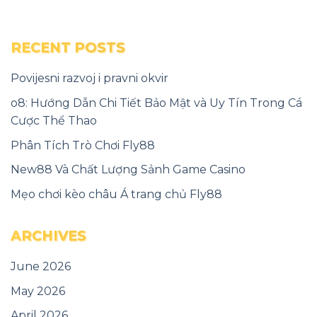
RECENT POSTS
Povijesni razvoj i pravni okvir
o8: Hướng Dẫn Chi Tiết Bảo Mật và Uy Tín Trong Cá
Cược Thể Thao
Phân Tích Trò Chơi Fly88
New88 Và Chất Lượng Sảnh Game Casino
Mẹo chơi kèo châu Á trang chủ Fly88
ARCHIVES
June 2026
May 2026
April 2026