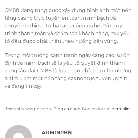
CM88 đang từng bước xây dựng hình ảnh một nền
tảng casino trực tuyến an toàn, minh bạch và
chuyên nghiệp. Từ hạ tầng công nghệ đến quy
trình thanh toán và chăm sóc khách hàng, mọi yếu
tố đều được phát triển theo hướng bền vững.
Trong môi trường cạnh tranh ngày càng cao, sự ổn
định và minh bạch sẽ là yếu tố quyết định thành
công lâu dài. CM88 là lựa chọn phù hợp cho những
ai tìm kiếm một nền tảng casino trực tuyến uy tín
và đáng tin cậy.
This entry was posted in
Blog cá cược
. Bookmark the
permalink
.
ADMINPBN