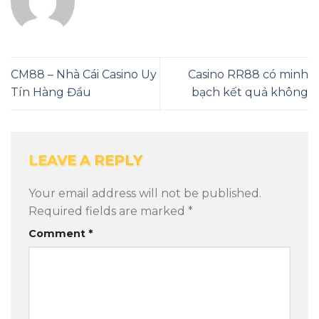
CM88 – Nhà Cái Casino Uy
Casino RR88 có minh
Tín Hàng Đầu
bạch kết quả không
LEAVE A REPLY
Your email address will not be published.
Required fields are marked
*
Comment
*