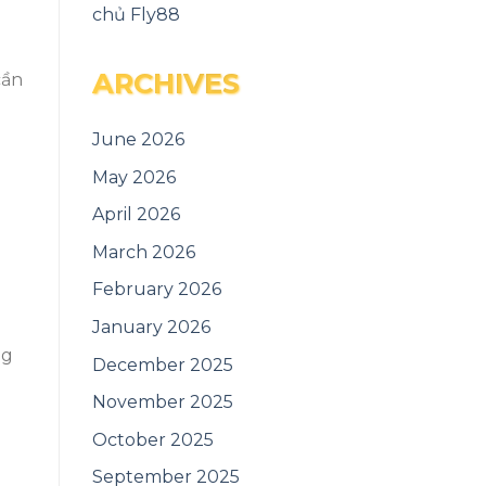
chủ Fly88
ARCHIVES
cần
June 2026
May 2026
April 2026
March 2026
February 2026
January 2026
ng
December 2025
November 2025
October 2025
September 2025