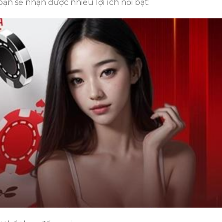
bạn sẽ nhận được nhiều lợi ích nổi bật: