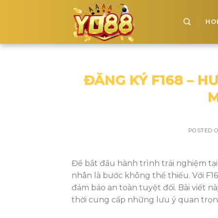
Skip
to
HO
content
ĐĂNG KÝ F168 – H
M
POSTED 
Để bắt đầu hành trình trải nghiệm tại 
nhân là bước không thể thiếu. Với F1
đảm bảo an toàn tuyệt đối. Bài viết
thời cung cấp những lưu ý quan trọng