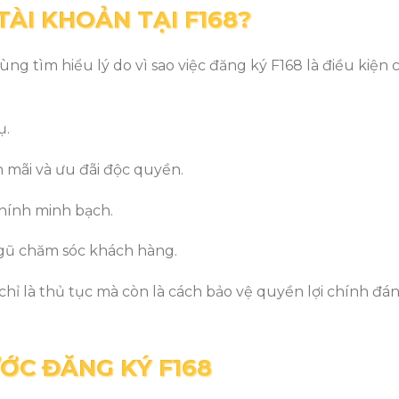
TÀI KHOẢN TẠI F168?
ùng tìm hiểu lý do vì sao việc đăng ký F168 là điều kiện 
ụ.
 mãi và ưu đãi độc quyền.
chính minh bạch.
gũ chăm sóc khách hàng.
 chỉ là thủ tục mà còn là cách bảo vệ quyền lợi chính đá
ỚC ĐĂNG KÝ F168