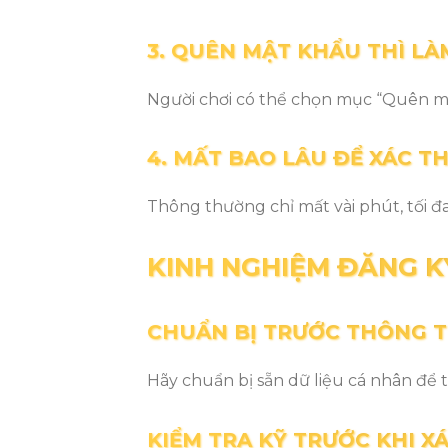
3. QUÊN MẬT KHẨU THÌ LÀ
Người chơi có thể chọn mục “Quên mật
4. MẤT BAO LÂU ĐỂ XÁC T
Thông thường chỉ mất vài phút, tối đ
KINH NGHIỆM ĐĂNG 
CHUẨN BỊ TRƯỚC THÔNG T
Hãy chuẩn bị sẵn dữ liệu cá nhân để t
KIỂM TRA KỸ TRƯỚC KHI X