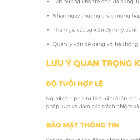
Tận hưởng kho trò chơi đa dạng, từ
Nhận ngay thưởng chào mừng hấp
Tham gia các sự kiện định kỳ dành 
Quản lý vốn dễ dàng với hệ thống 
LƯU Ý QUAN TRỌNG K
ĐỘ TUỔI HỢP LỆ
Người chơi phải từ 18 tuổi trở lên mớ
pháp luật và đảm bảo trách nhiệm xã 
BẢO MẬT THÔNG TIN