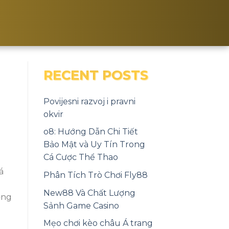
RECENT POSTS
Povijesni razvoj i pravni
okvir
o8: Hướng Dẫn Chi Tiết
Bảo Mật và Uy Tín Trong
Cá Cược Thể Thao
á
Phân Tích Trò Chơi Fly88
New88 Và Chất Lượng
ồng
Sảnh Game Casino
Mẹo chơi kèo châu Á trang