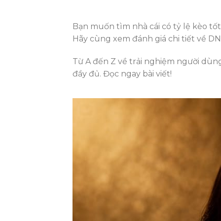
Bạn muốn tìm nhà cái có tỷ lệ kèo tố
Hãy cùng xem đánh giá chi tiết về DN
Từ A đến Z về trải nghiệm người dùng
đầy đủ. Đọc ngay bài viết!