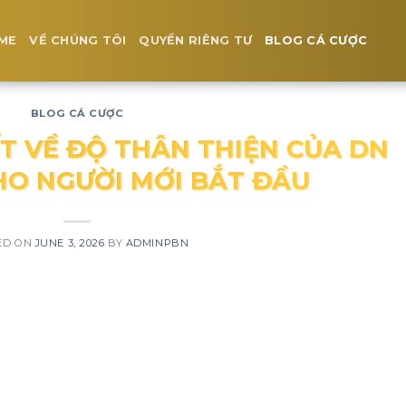
ME
VỀ CHÚNG TÔI
QUYỀN RIÊNG TƯ
BLOG CÁ CƯỢC
BLOG CÁ CƯỢC
ẾT VỀ ĐỘ THÂN THIỆN CỦA DN
HO NGƯỜI MỚI BẮT ĐẦU
ED ON
JUNE 3, 2026
BY
ADMINPBN