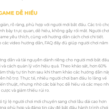
 GAME DỄ HIỂU
giản, rõ ràng, phù hợp với người mới bắt đầu. Các trò chơ
ình bày trực quan, dễ hiểu, không gây rối mắt. Người chơ
game yêu thích, cùng với hướng dẫn cách chơi chi tiết.
p các video hướng dẫn, FAQ đầy đủ giúp người chơi nắm
ớng dẫn và tài nguyên dành riêng cho người mới bắt đầu
i và cách quản lý vốn hiệu quả. Theo khảo sát, hơn 60%
cảm thấy tự tin hơn sau khi tham khảo các hướng dẫn này
ên hỗ trợ. Thực tế, nhiều người chơi ban đầu lo lắng về
hiến thuật, nhưng nhờ các bài học dễ hiểu và các mẹo n
cược và giảm thiểu rủi ro.
ó tỷ lệ người chơi mới chuyển sang chơi lâu dài cao hơn
ờng phù hợp và đáng tin cậy để bắt đầu hành trình chơi