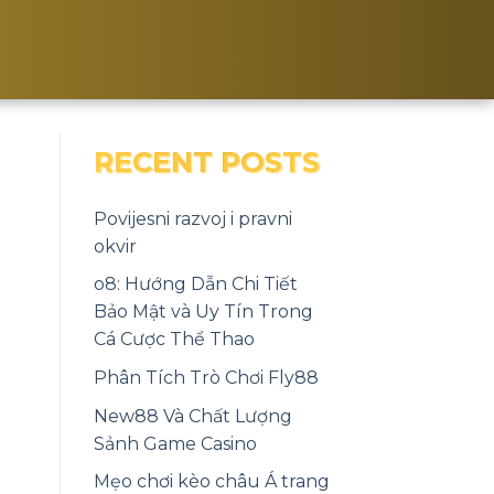
RECENT POSTS
Povijesni razvoj i pravni
okvir
o8: Hướng Dẫn Chi Tiết
Bảo Mật và Uy Tín Trong
Cá Cược Thể Thao
Phân Tích Trò Chơi Fly88
New88 Và Chất Lượng
Sảnh Game Casino
Mẹo chơi kèo châu Á trang