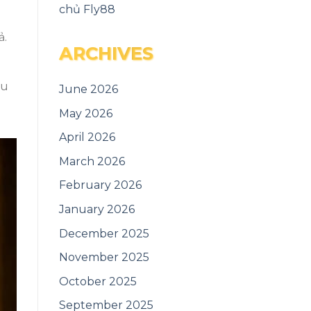
chủ Fly88
ả.
ARCHIVES
ều
June 2026
May 2026
April 2026
March 2026
February 2026
January 2026
December 2025
November 2025
October 2025
September 2025