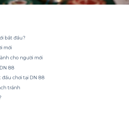
ới bắt đầu?
i mới
ành cho người mới
 DN 88
 đầu chơi tại DN 88
ách tránh
?