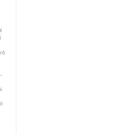
i
i
 rõ
,
,
hỏ