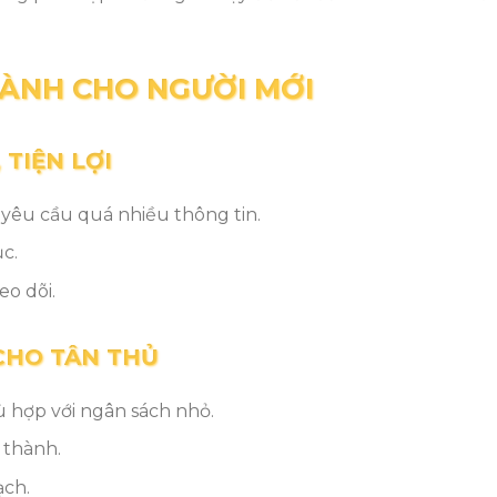
DÀNH CHO NGƯỜI MỚI
 TIỆN LỢI
 yêu cầu quá nhiều thông tin.
c.
eo dõi.
CHO TÂN THỦ
 hợp với ngân sách nhỏ.
 thành.
ạch.