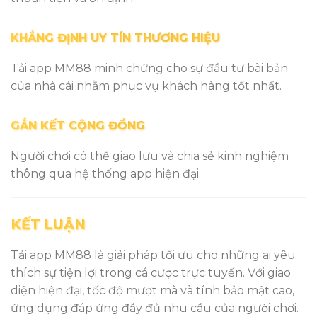
KHẲNG ĐỊNH UY TÍN THƯƠNG HIỆU
Tải app MM88 minh chứng cho sự đầu tư bài bản
của nhà cái nhằm phục vụ khách hàng tốt nhất.
GẮN KẾT CỘNG ĐỒNG
Người chơi có thể giao lưu và chia sẻ kinh nghiệm
thông qua hệ thống app hiện đại.
KẾT LUẬN
Tải app MM88 là giải pháp tối ưu cho những ai yêu
thích sự tiện lợi trong cá cược trực tuyến. Với giao
diện hiện đại, tốc độ mượt mà và tính bảo mật cao,
ứng dụng đáp ứng đầy đủ nhu cầu của người chơi.