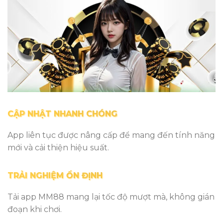
CẬP NHẬT NHANH CHÓNG
App liên tục được nâng cấp để mang đến tính năng
mới và cải thiện hiệu suất.
TRẢI NGHIỆM ỔN ĐỊNH
Tải app MM88 mang lại tốc độ mượt mà, không gián
đoạn khi chơi.