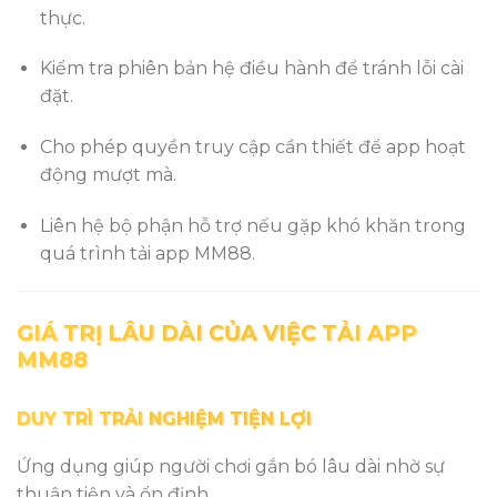
thực.
Kiểm tra phiên bản hệ điều hành để tránh lỗi cài
đặt.
Cho phép quyền truy cập cần thiết để app hoạt
động mượt mà.
Liên hệ bộ phận hỗ trợ nếu gặp khó khăn trong
quá trình tải app MM88.
GIÁ TRỊ LÂU DÀI CỦA VIỆC TẢI APP
MM88
DUY TRÌ TRẢI NGHIỆM TIỆN LỢI
Ứng dụng giúp người chơi gắn bó lâu dài nhờ sự
thuận tiện và ổn định.