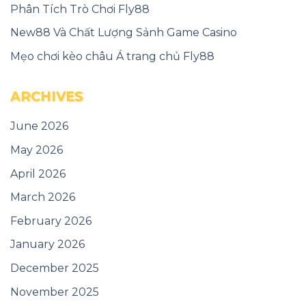
Phân Tích Trò Chơi Fly88
New88 Và Chất Lượng Sảnh Game Casino
Mẹo chơi kèo châu Á trang chủ Fly88
ARCHIVES
June 2026
May 2026
April 2026
March 2026
February 2026
January 2026
December 2025
November 2025