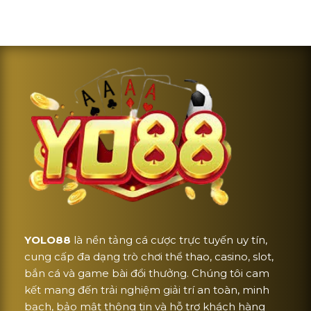
YOLO88
là nền tảng cá cược trực tuyến uy tín,
cung cấp đa dạng trò chơi thể thao, casino, slot,
bắn cá và game bài đổi thưởng. Chúng tôi cam
kết mang đến trải nghiệm giải trí an toàn, minh
bạch, bảo mật thông tin và hỗ trợ khách hàng