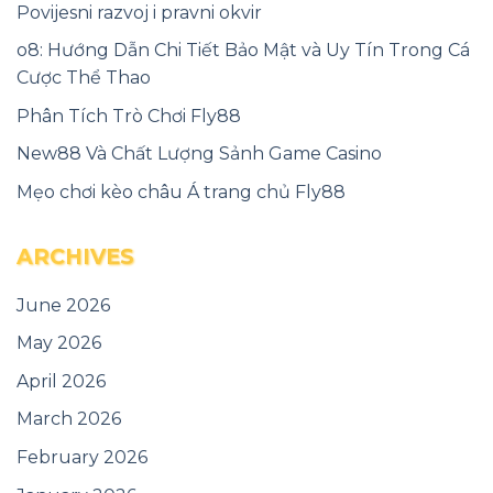
Povijesni razvoj i pravni okvir
o8: Hướng Dẫn Chi Tiết Bảo Mật và Uy Tín Trong Cá
Cược Thể Thao
Phân Tích Trò Chơi Fly88
New88 Và Chất Lượng Sảnh Game Casino
Mẹo chơi kèo châu Á trang chủ Fly88
ARCHIVES
June 2026
May 2026
April 2026
March 2026
February 2026