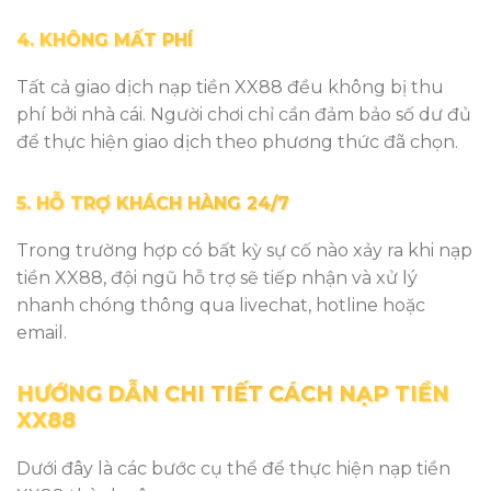
4. KHÔNG MẤT PHÍ
Tất cả giao dịch nạp tiền XX88 đều không bị thu
phí bởi nhà cái. Người chơi chỉ cần đảm bảo số dư đủ
để thực hiện giao dịch theo phương thức đã chọn.
5. HỖ TRỢ KHÁCH HÀNG 24/7
Trong trường hợp có bất kỳ sự cố nào xảy ra khi nạp
tiền XX88, đội ngũ hỗ trợ sẽ tiếp nhận và xử lý
nhanh chóng thông qua livechat, hotline hoặc
email.
HƯỚNG DẪN CHI TIẾT CÁCH NẠP TIỀN
XX88
Dưới đây là các bước cụ thể để thực hiện nạp tiền