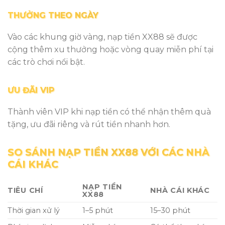
THƯỞNG THEO NGÀY
Vào các khung giờ vàng, nạp tiền XX88 sẽ được
cộng thêm xu thưởng hoặc vòng quay miễn phí tại
các trò chơi nổi bật.
ƯU ĐÃI VIP
Thành viên VIP khi nạp tiền có thể nhận thêm quà
tặng, ưu đãi riêng và rút tiền nhanh hơn.
SO SÁNH NẠP TIỀN XX88 VỚI CÁC NHÀ
CÁI KHÁC
NẠP TIỀN
TIÊU CHÍ
NHÀ CÁI KHÁC
XX88
Thời gian xử lý
1–5 phút
15–30 phút