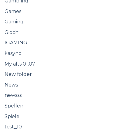
Gambling
Games
Gaming
Giochi
IGAMING
kasyno
My alts 01.07
New folder
News
newsss
Spellen
Spiele
test_10