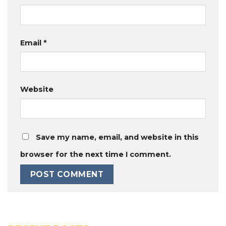
Email
*
Website
Save my name, email, and website in this
browser for the next time I comment.