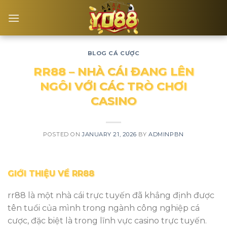
Skip
to
content
BLOG CÁ CƯỢC
RR88 – NHÀ CÁI ĐANG LÊN
NGÔI VỚI CÁC TRÒ CHƠI
CASINO
POSTED ON
JANUARY 21, 2026
BY
ADMINPBN
GIỚI THIỆU VỀ RR88
rr88 là một nhà cái trực tuyến đã khẳng định được
tên tuổi của mình trong ngành công nghiệp cá
cược, đặc biệt là trong lĩnh vực casino trực tuyến.