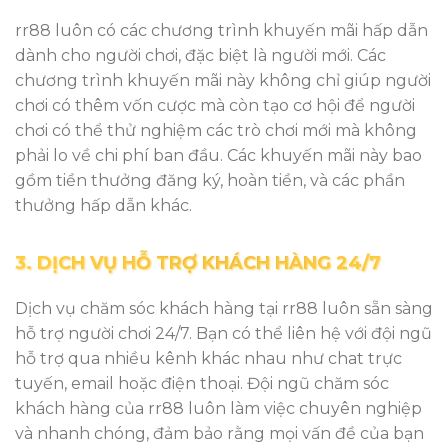
rr88 luôn có các chương trình khuyến mãi hấp dẫn
dành cho người chơi, đặc biệt là người mới. Các
chương trình khuyến mãi này không chỉ giúp người
chơi có thêm vốn cược mà còn tạo cơ hội để người
chơi có thể thử nghiệm các trò chơi mới mà không
phải lo về chi phí ban đầu. Các khuyến mãi này bao
gồm tiền thưởng đăng ký, hoàn tiền, và các phần
thưởng hấp dẫn khác.
3.
DỊCH VỤ HỖ TRỢ KHÁCH HÀNG 24/7
Dịch vụ chăm sóc khách hàng tại rr88 luôn sẵn sàng
hỗ trợ người chơi 24/7. Bạn có thể liên hệ với đội ngũ
hỗ trợ qua nhiều kênh khác nhau như chat trực
tuyến, email hoặc điện thoại. Đội ngũ chăm sóc
khách hàng của rr88 luôn làm việc chuyên nghiệp
và nhanh chóng, đảm bảo rằng mọi vấn đề của bạn