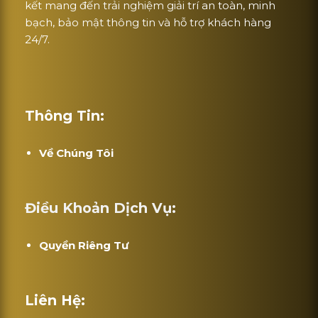
kết mang đến trải nghiệm giải trí an toàn, minh
bạch, bảo mật thông tin và hỗ trợ khách hàng
24/7.
Thông Tin:
Về Chúng Tôi
Điều Khoản Dịch Vụ:
Quyền Riêng Tư
Liên Hệ: