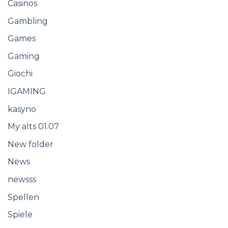
Casinos
Gambling
Games
Gaming
Giochi
IGAMING
kasyno
My alts 01.07
New folder
News
newsss
Spellen
Spiele