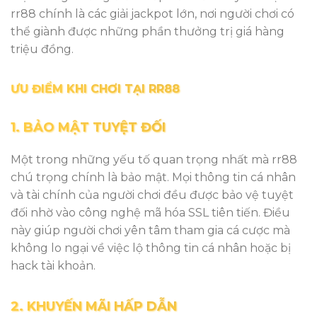
rr88 chính là các giải jackpot lớn, nơi người chơi có
thể giành được những phần thưởng trị giá hàng
triệu đồng.
ƯU ĐIỂM KHI CHƠI TẠI RR88
1.
BẢO MẬT TUYỆT ĐỐI
Một trong những yếu tố quan trọng nhất mà rr88
chú trọng chính là bảo mật. Mọi thông tin cá nhân
và tài chính của người chơi đều được bảo vệ tuyệt
đối nhờ vào công nghệ mã hóa SSL tiên tiến. Điều
này giúp người chơi yên tâm tham gia cá cược mà
không lo ngại về việc lộ thông tin cá nhân hoặc bị
hack tài khoản.
2.
KHUYẾN MÃI HẤP DẪN