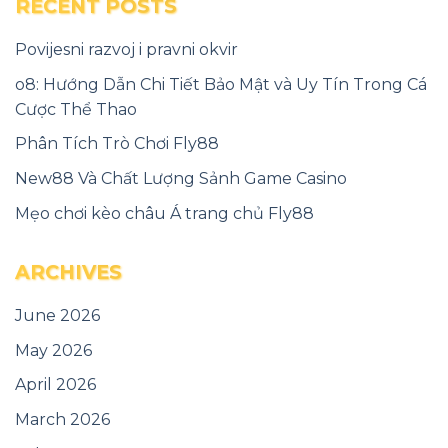
RECENT POSTS
Povijesni razvoj i pravni okvir
o8: Hướng Dẫn Chi Tiết Bảo Mật và Uy Tín Trong Cá
Cược Thể Thao
Phân Tích Trò Chơi Fly88
New88 Và Chất Lượng Sảnh Game Casino
Mẹo chơi kèo châu Á trang chủ Fly88
ARCHIVES
June 2026
May 2026
April 2026
March 2026