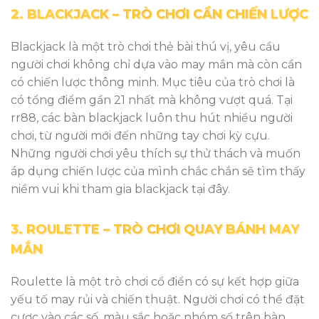
2.
BLACKJACK – TRÒ CHƠI CẦN CHIẾN LƯỢC
Blackjack là một trò chơi thẻ bài thú vị, yêu cầu
người chơi không chỉ dựa vào may mắn mà còn cần
có chiến lược thông minh. Mục tiêu của trò chơi là
có tổng điểm gần 21 nhất mà không vượt quá. Tại
rr88, các bàn blackjack luôn thu hút nhiều người
chơi, từ người mới đến những tay chơi kỳ cựu.
Những người chơi yêu thích sự thử thách và muốn
áp dụng chiến lược của mình chắc chắn sẽ tìm thấy
niềm vui khi tham gia blackjack tại đây.
3.
ROULETTE – TRÒ CHƠI QUAY BÁNH MAY
MẮN
Roulette là một trò chơi cổ điển có sự kết hợp giữa
yếu tố may rủi và chiến thuật. Người chơi có thể đặt
cược vào các số, màu sắc hoặc nhóm số trên bàn