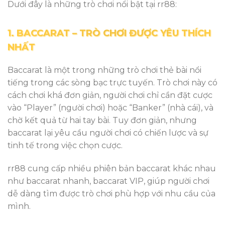
Dưới đây là những trò chơi nổi bật tại rr88:
1.
BACCARAT – TRÒ CHƠI ĐƯỢC YÊU THÍCH
NHẤT
Baccarat là một trong những trò chơi thẻ bài nổi
tiếng trong các sòng bạc trực tuyến. Trò chơi này có
cách chơi khá đơn giản, người chơi chỉ cần đặt cược
vào “Player” (người chơi) hoặc “Banker” (nhà cái), và
chờ kết quả từ hai tay bài. Tuy đơn giản, nhưng
baccarat lại yêu cầu người chơi có chiến lược và sự
tinh tế trong việc chọn cược.
rr88 cung cấp nhiều phiên bản baccarat khác nhau
như baccarat nhanh, baccarat VIP, giúp người chơi
dễ dàng tìm được trò chơi phù hợp với nhu cầu của
mình.