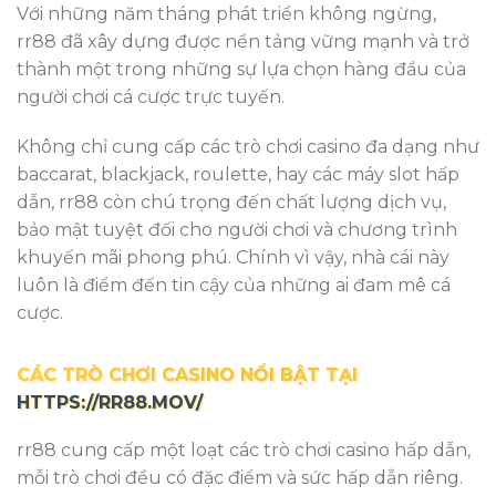
Với những năm tháng phát triển không ngừng,
rr88 đã xây dựng được nền tảng vững mạnh và trở
thành một trong những sự lựa chọn hàng đầu của
người chơi cá cược trực tuyến.
Không chỉ cung cấp các trò chơi casino đa dạng như
baccarat, blackjack, roulette, hay các máy slot hấp
dẫn, rr88 còn chú trọng đến chất lượng dịch vụ,
bảo mật tuyệt đối cho người chơi và chương trình
khuyến mãi phong phú. Chính vì vậy, nhà cái này
luôn là điểm đến tin cậy của những ai đam mê cá
cược.
CÁC TRÒ CHƠI CASINO NỔI BẬT TẠI
HTTPS://RR88.MOV/
rr88 cung cấp một loạt các trò chơi casino hấp dẫn,
mỗi trò chơi đều có đặc điểm và sức hấp dẫn riêng.