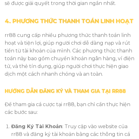
sẽ được giải quyết trong thời gian ngắn nhất.
4.
PHƯƠNG THỨC THANH TOÁN LINH HOẠT
rr88 cung cấp nhiều phương thức thanh toán linh
hoạt và tiện lợi, giúp người chơi dễ dàng nạp và rút
tiền từ tài khoản của mình. Các phương thức thanh
toán này bao gồm chuyển khoản ngân hàng, ví điện
tử, và thẻ tín dụng, giúp người chơi thực hiện giao
dịch một cách nhanh chóng và an toàn.
HƯỚNG DẪN ĐĂNG KÝ VÀ THAM GIA TẠI RR88
Để tham gia cá cược tại rr88, bạn chỉ cần thực hiện
các bước sau:
Đăng Ký Tài Khoản
: Truy cập vào website của
rr88 và đăng ký tài khoản bằng các thông tin cá