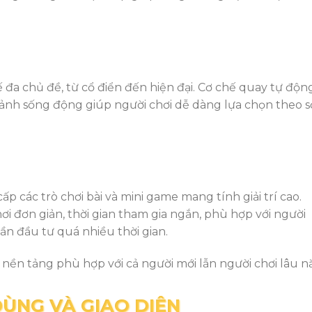
 đa chủ đề, từ cổ điển đến hiện đại. Cơ chế quay tự động
 ảnh sống động giúp người chơi dễ dàng lựa chọn theo s
ấp các trò chơi bài và mini game mang tính giải trí cao.
i đơn giản, thời gian tham gia ngắn, phù hợp với người
n đầu tư quá nhiều thời gian.
nền tảng phù hợp với cả người mới lẫn người chơi lâu n
DÙNG VÀ GIAO DIỆN