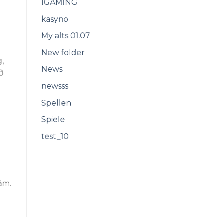
IGAMING
kasyno
My alts 01.07
New folder
,
News
ở
newsss
Spellen
Spiele
test_10
ăm.