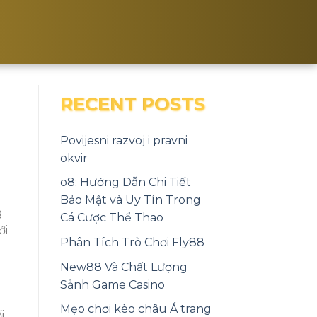
RECENT POSTS
Povijesni razvoj i pravni
okvir
o8: Hướng Dẫn Chi Tiết
Bảo Mật và Uy Tín Trong
g
Cá Cược Thể Thao
ới
Phân Tích Trò Chơi Fly88
New88 Và Chất Lượng
Sảnh Game Casino
Mẹo chơi kèo châu Á trang
i