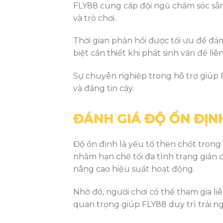
FLY88 cung cấp đội ngũ chăm sóc sẵn 
và trò chơi.
Thời gian phản hồi được tối ưu để đả
biệt cần thiết khi phát sinh vấn đề l
Sự chuyên nghiệp trong hỗ trợ giúp F
và đáng tin cậy.
ĐÁNH GIÁ ĐỘ ỔN ĐỊN
Độ ổn định là yếu tố then chốt trong 
nhằm hạn chế tối đa tình trạng gián 
nâng cao hiệu suất hoạt động.
Nhờ đó, người chơi có thể tham gia li
quan trọng giúp FLY88 duy trì trải 