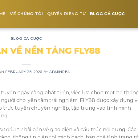
ME
VỀ CHÚNG TÔI
QUYỀN RIÊNG TƯ
BLOG CÁ CƯỢC
BLOG CÁ CƯỢC
N VỀ NỀN TẢNG FLY88
 ON
FEBRUARY 28, 2026
BY
ADMINPBN
ực tuyến ngày càng phát triển, việc lựa chọn một hệ thốn
p người chơi yên tâm trải nghiệm. FLY88 được xây dựng v
o trực tuyến chuyên nghiệp, tập trung vào tính minh
ùng.
sự đầu tư bài bản về giao diện và cấu trúc nội dung. Các
àng, thông tin hiển thị minh bạch, hạn chế tình trạng rố