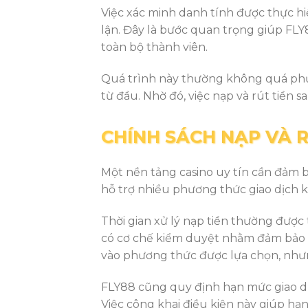
Việc xác minh danh tính được thực h
lận. Đây là bước quan trọng giúp FLY
toàn bộ thành viên.
Quá trình này thường không quá phứ
từ đầu. Nhờ đó, việc nạp và rút tiền s
CHÍNH SÁCH NẠP VÀ R
Một nền tảng casino uy tín cần đảm 
hỗ trợ nhiều phương thức giao dịch 
Thời gian xử lý nạp tiền thường được 
có cơ chế kiểm duyệt nhằm đảm bảo t
vào phương thức được lựa chọn, nhưn
FLY88 cũng quy định hạn mức giao dịc
Việc công khai điều kiện này giúp hạ