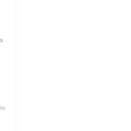
di
hỉ