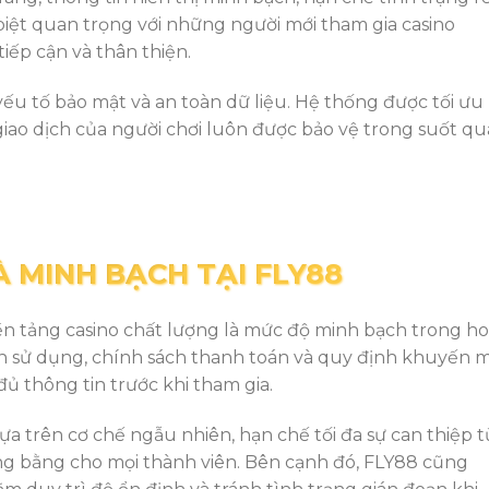
biệt quan trọng với những người mới tham gia casino
tiếp cận và thân thiện.
u tố bảo mật và an toàn dữ liệu. Hệ thống được tối ưu
iao dịch của người chơi luôn được bảo vệ trong suốt qu
À MINH BẠCH TẠI FLY88
ền tảng casino chất lượng là mức độ minh bạch trong ho
n sử dụng, chính sách thanh toán và quy định khuyến m
đủ thông tin trước khi tham gia.
a trên cơ chế ngẫu nhiên, hạn chế tối đa sự can thiệp t
ng bằng cho mọi thành viên. Bên cạnh đó, FLY88 cũng