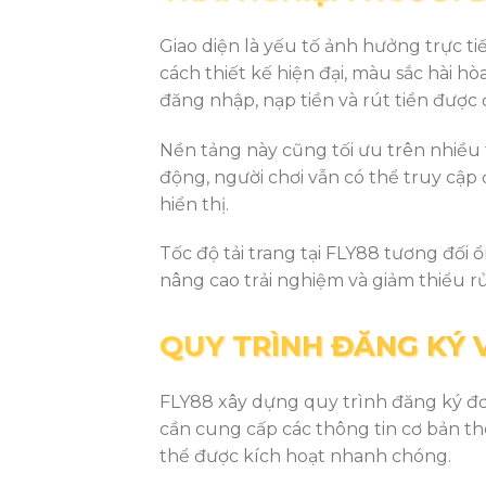
Giao diện là yếu tố ảnh hưởng trực t
cách thiết kế hiện đại, màu sắc hài 
đăng nhập, nạp tiền và rút tiền được 
Nền tảng này cũng tối ưu trên nhiều 
động, người chơi vẫn có thể truy cập
hiển thị.
Tốc độ tải trang tại FLY88 tương đối ổ
nâng cao trải nghiệm và giảm thiểu rủ
QUY TRÌNH ĐĂNG KÝ 
FLY88 xây dựng quy trình đăng ký đơ
cần cung cấp các thông tin cơ bản th
thể được kích hoạt nhanh chóng.