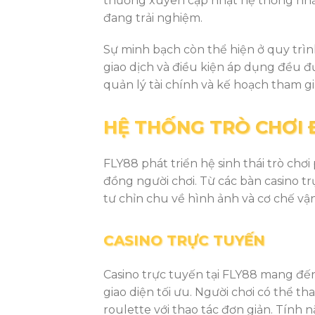
thường xuyên cập nhật hệ thống nhằm
đang trải nghiệm.
Sự minh bạch còn thể hiện ở quy trình 
giao dịch và điều kiện áp dụng đều đ
quản lý tài chính và kế hoạch tham g
HỆ THỐNG TRÒ CHƠI
FLY88 phát triển hệ sinh thái trò c
đồng người chơi. Từ các bàn casino t
tư chỉn chu về hình ảnh và cơ chế vậ
CASINO TRỰC TUYẾN
Casino trực tuyến tại FLY88 mang đế
giao diện tối ưu. Người chơi có thể t
roulette với thao tác đơn giản. Tính 