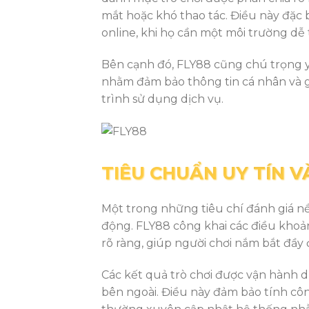
mắt hoặc khó thao tác. Điều này đặc 
online, khi họ cần một môi trường dễ 
Bên cạnh đó, FLY88 cũng chú trọng yế
nhằm đảm bảo thông tin cá nhân và g
trình sử dụng dịch vụ.
TIÊU CHUẨN UY TÍN V
Một trong những tiêu chí đánh giá n
động. FLY88 công khai các điều khoả
rõ ràng, giúp người chơi nắm bắt đầy 
Các kết quả trò chơi được vận hành dự
bên ngoài. Điều này đảm bảo tính cô