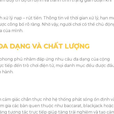
 duy trì độ ổn định và tránh tình trạng gián đoạn khi
xử lý nạp – rút tiền. Thông tin về thời gian xử lý, hạn 
ược công bố rõ ràng. Nhờ vậy, người chơi có thể chủ độn
ia của mình.
 ĐA DẠNG VÀ CHẤT LƯỢNG
hơi phong phú nhằm đáp ứng nhu cầu đa dạng của cộng
rực tiếp đến trò chơi điện tử, mọi danh mục đều được đầ
n hành.
n cảm giác chân thực nhờ hệ thống phát sóng ổn định v
ham gia các bàn quen thuộc như baccarat, blackjack hoặc
năng tương tác trực tiếp giúp tăng trải nghiệm và tạo cả