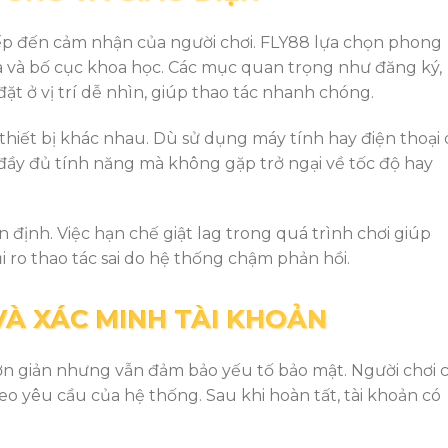
iếp đến cảm nhận của người chơi. FLY88 lựa chọn phong
hòa và bố cục khoa học. Các mục quan trọng như đăng ký,
đặt ở vị trí dễ nhìn, giúp thao tác nhanh chóng.
thiết bị khác nhau. Dù sử dụng máy tính hay điện thoại 
 đầy đủ tính năng mà không gặp trở ngại về tốc độ hay
n định. Việc hạn chế giật lag trong quá trình chơi giúp
i ro thao tác sai do hệ thống chậm phản hồi.
VÀ XÁC MINH TÀI KHOẢN
n giản nhưng vẫn đảm bảo yếu tố bảo mật. Người chơi c
eo yêu cầu của hệ thống. Sau khi hoàn tất, tài khoản có