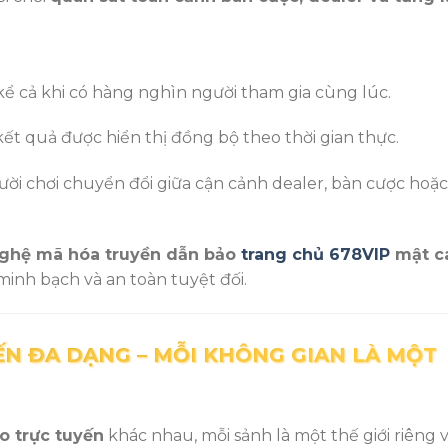
 kể cả khi có hàng nghìn người tham gia cùng lúc.
kết quả được hiển thị đồng bộ theo thời gian thực.
ười chơi chuyển đổi giữa cận cảnh dealer, bàn cược hoặc
ghệ mã hóa truyền dẫn bảo
trang chủ 678VIP
mật c
minh bạch và an toàn tuyệt đối.
ẾN ĐA DẠNG – MỖI KHÔNG GIAN LÀ MỘT
o trực tuyến
khác nhau, mỗi sảnh là một thế giới riêng v