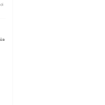
ơi
của