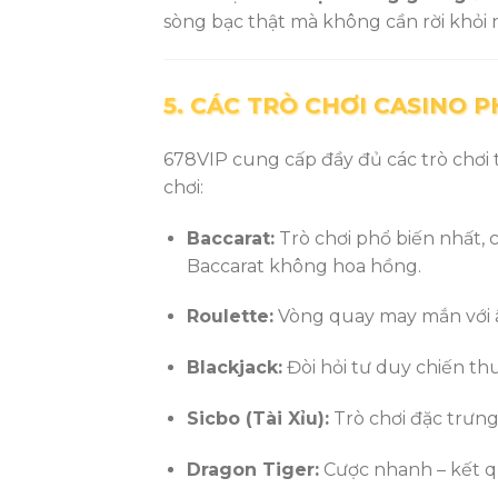
sòng bạc thật mà không cần rời khỏi 
5. CÁC TRÒ CHƠI CASINO P
678VIP cung cấp đầy đủ các trò chơi 
chơi:
Baccarat:
Trò chơi phổ biến nhất, c
Baccarat không hoa hồng.
Roulette:
Vòng quay may mắn với â
Blackjack:
Đòi hỏi tư duy chiến thu
Sicbo (Tài Xỉu):
Trò chơi đặc trưng
Dragon Tiger:
Cược nhanh – kết q