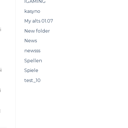
IGAMING
kasyno
My alts 01.07
i
New folder
News
newsss
Spellen
i
Spiele
test_10
i
c