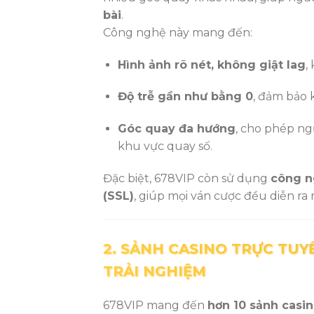
bài
.
Công nghệ này mang đến:
Hình ảnh rõ nét, không giật lag
,
Độ trễ gần như bằng 0
, đảm bảo 
Góc quay đa hướng
, cho phép ng
khu vực quay số.
Đặc biệt, 678VIP còn sử dụng
công n
(SSL)
, giúp mọi ván cược đều diễn ra 
2. SẢNH CASINO TRỰC TUY
TRẢI NGHIỆM
678VIP mang đến
hơn 10 sảnh casin