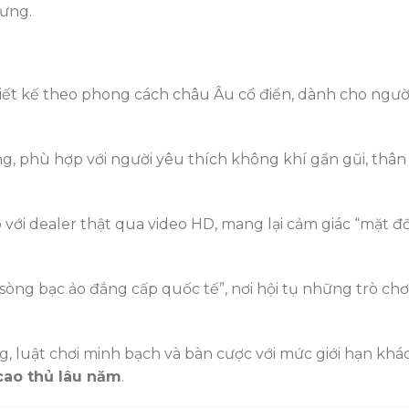
rưng.
iết kế theo phong cách châu Âu cổ điển, dành cho ngườ
, phù hợp với người yêu thích không khí gần gũi, thân
p với dealer thật qua video HD, mang lại cảm giác “mặt đố
sòng bạc ảo đẳng cấp quốc tế”, nơi hội tụ những trò chơ
g, luật chơi minh bạch và bàn cược với mức giới hạn khá
cao thủ lâu năm
.