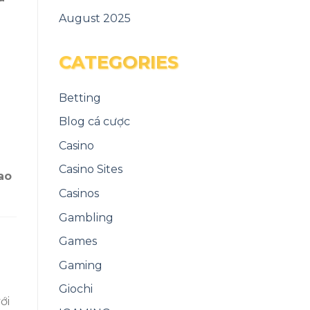
August 2025
CATEGORIES
Betting
Blog cá cược
Casino
Casino Sites
ao
Casinos
Gambling
Games
Gaming
Giochi
ới