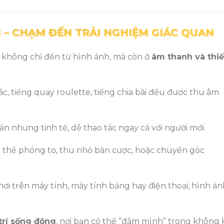
N – CHẠM ĐẾN TRẢI NGHIỆM GIÁC QUAN
 không chỉ đến từ hình ảnh, mà còn ở
âm thanh và thiế
ắc, tiếng quay roulette, tiếng chia bài đều được thu âm
iản nhưng tinh tế, dễ thao tác ngay cả với người mới.
ó thể phóng to, thu nhỏ bàn cược, hoặc chuyển góc
ơi trên máy tính, máy tính bảng hay điện thoại, hình ản
trí sống động
, nơi bạn có thể “đắm mình” trong không 