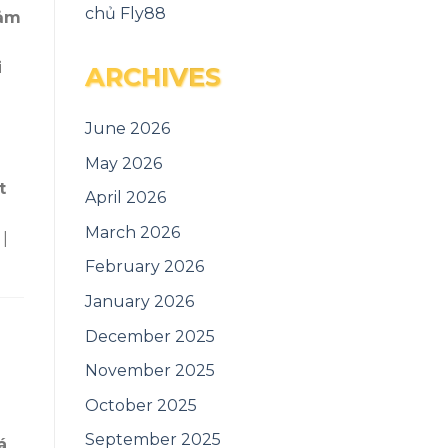
chủ Fly88
cảm
i
ARCHIVES
June 2026
May 2026
t
April 2026
March 2026
February 2026
January 2026
December 2025
November 2025
October 2025
September 2025
á