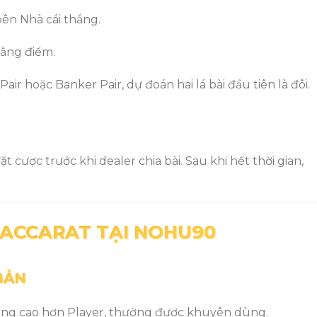
bên Nhà cái thắng.
bằng điểm.
Pair hoặc Banker Pair, dự đoán hai lá bài đầu tiên là đôi.
t cược trước khi dealer chia bài. Sau khi hết thời gian,
 BACCARAT TẠI NOHU90
BẢN
hắng cao hơn Player, thường được khuyên dùng.