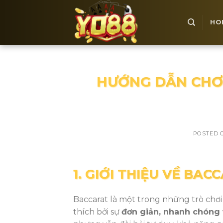
Skip
to
HO
content
HƯỚNG DẪN CHƠI
POSTED 
1. GIỚI THIỆU VỀ BA
Baccarat là một trong những trò chơ
thích bởi sự
đơn giản, nhanh chóng 