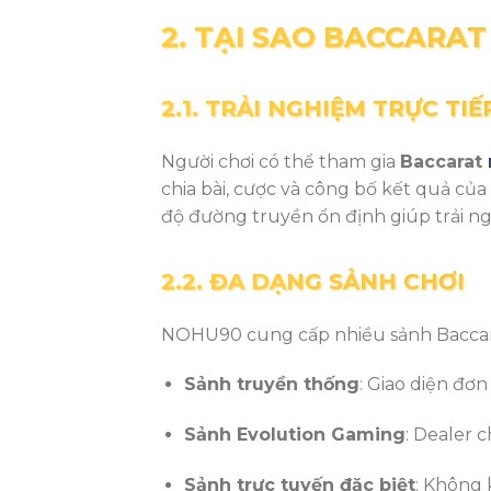
2. TẠI SAO BACCARA
2.1. TRẢI NGHIỆM TRỰC TI
Người chơi có thể tham gia
Baccarat
chia bài, cược và công bố kết quả củ
độ đường truyền ổn định giúp trải n
2.2. ĐA DẠNG SẢNH CHƠI
NOHU90 cung cấp nhiều sảnh Baccar
Sảnh truyền thống
: Giao diện đơn
Sảnh Evolution Gaming
: Dealer 
Sảnh trực tuyến đặc biệt
: Không 