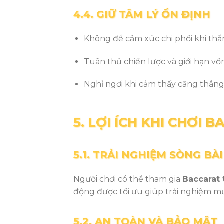
4.4. GIỮ TÂM LÝ ỔN ĐỊNH
Không để cảm xúc chi phối khi thắn
Tuân thủ chiến lược và giới hạn vố
Nghỉ ngơi khi cảm thấy căng thẳng
5. LỢI ÍCH KHI CHƠI
5.1. TRẢI NGHIỆM SÒNG BÀ
Người chơi có thể tham gia
Baccarat 
động được tối ưu giúp trải nghiệm mư
5.2. AN TOÀN VÀ BẢO MẬT