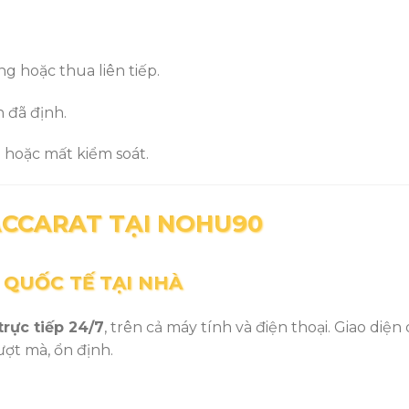
g hoặc thua liên tiếp.
n đã định.
 hoặc mất kiểm soát.
 BACCARAT TẠI NOHU90
I QUỐC TẾ TẠI NHÀ
trực tiếp 24/7
, trên cả máy tính và điện thoại. Giao diện 
ợt mà, ổn định.