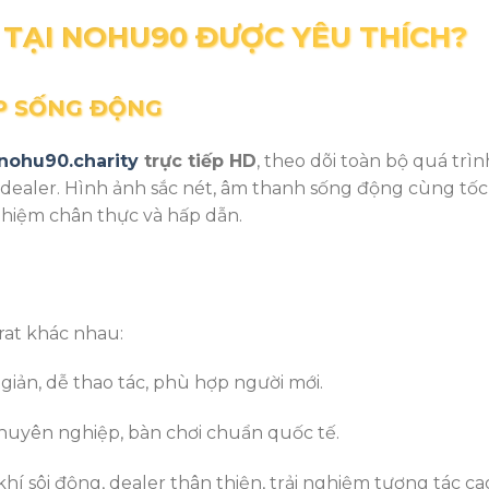
T TẠI NOHU90 ĐƯỢC YÊU THÍCH?
ẾP SỐNG ĐỘNG
nohu90.charity
trực tiếp HD
, theo dõi toàn bộ quá trìn
a dealer. Hình ảnh sắc nét, âm thanh sống động cùng tốc
ghiệm chân thực và hấp dẫn.
at khác nhau:
 giản, dễ thao tác, phù hợp người mới.
chuyên nghiệp, bàn chơi chuẩn quốc tế.
khí sôi động, dealer thân thiện, trải nghiệm tương tác ca