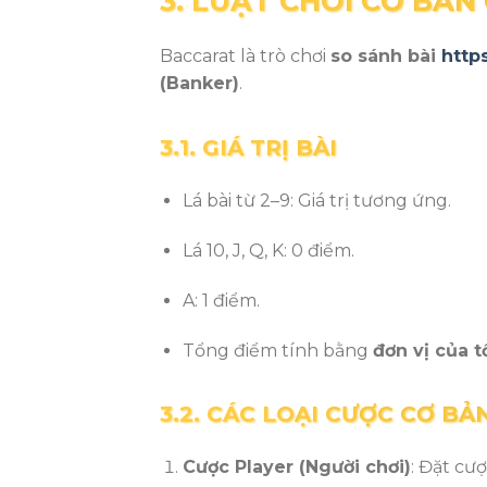
3. LUẬT CHƠI CƠ BẢ
Baccarat là trò chơi
so sánh bài
http
(Banker)
.
3.1. GIÁ TRỊ BÀI
Lá bài từ 2–9: Giá trị tương ứng.
Lá 10, J, Q, K: 0 điểm.
A: 1 điểm.
Tổng điểm tính bằng
đơn vị của 
3.2. CÁC LOẠI CƯỢC CƠ BẢ
Cược Player (Người chơi)
: Đặt cư