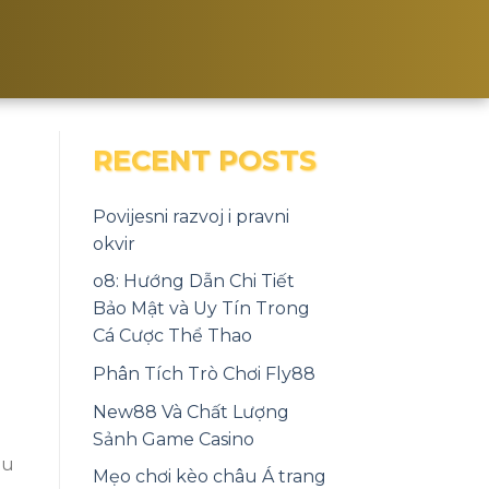
RECENT POSTS
Povijesni razvoj i pravni
okvir
o8: Hướng Dẫn Chi Tiết
Bảo Mật và Uy Tín Trong
Cá Cược Thể Thao
Phân Tích Trò Chơi Fly88
New88 Và Chất Lượng
Sảnh Game Casino
ểu
Mẹo chơi kèo châu Á trang