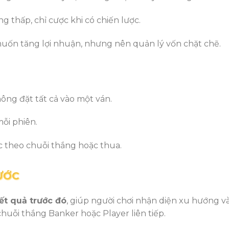
ắng thấp, chỉ cược khi có chiến lược.
muốn tăng lợi nhuận, nhưng nên quản lý vốn chặt chẽ.
ông đặt tất cả vào một ván.
mỗi phiên.
c theo chuỗi thắng hoặc thua.
RƯỚC
ết quả trước đó
, giúp người chơi nhận diện xu hướng v
chuỗi thắng Banker hoặc Player liên tiếp.