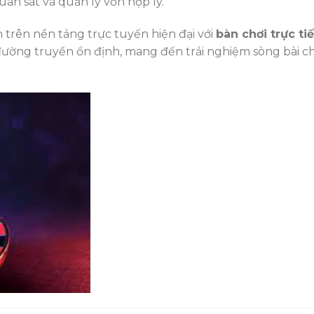
an sát và quản lý vốn hợp lý.
n trên nền tảng trực tuyến hiện đại với
bàn chơi trực ti
 đường truyền ổn định, mang đến trải nghiệm sòng bài c