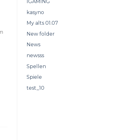
IGAMING
kasyno
My alts 01.07
ểm
New folder
News
newsss
Spellen
Spiele
test_10