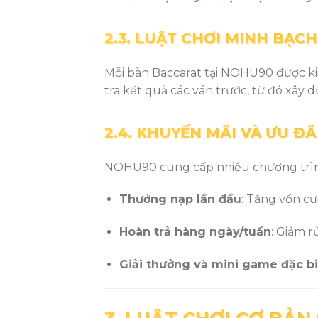
2.3. LUẬT CHƠI MINH BẠC
Mỗi bàn Baccarat tại NOHU90 được ki
tra kết quả các ván trước, từ đó xây 
2.4. KHUYẾN MÃI VÀ ƯU Đ
NOHU90 cung cấp nhiều chương trình
Thưởng nạp lần đầu
: Tăng vốn cư
Hoàn trả hàng ngày/tuần
: Giảm r
Giải thưởng và mini game đặc bi