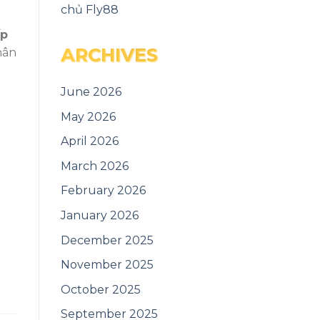
chủ Fly88
ếp
ARCHIVES
hân
June 2026
May 2026
April 2026
March 2026
February 2026
January 2026
December 2025
November 2025
October 2025
September 2025