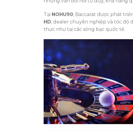
nhưng vẫn đòi hỏi tư duy, khả năng qu
Tại
NOHU90
, Baccarat được phát triể
HD
, dealer chuyên nghiệp và tốc độ
thực như tại các sòng bạc quốc tế.