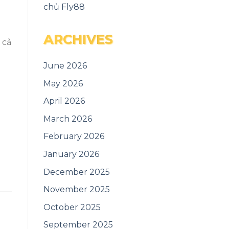
chủ Fly88
ARCHIVES
 cả
June 2026
m
May 2026
April 2026
March 2026
February 2026
January 2026
December 2025
November 2025
October 2025
September 2025