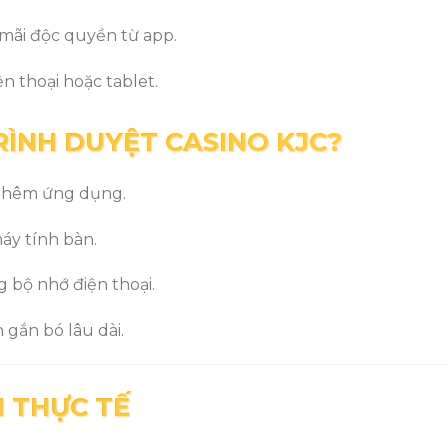
ãi độc quyền từ app.
n thoại hoặc tablet.
RÌNH DUYỆT CASINO KJC?
 thêm ứng dụng.
áy tính bàn.
 bộ nhớ điện thoại.
 gắn bó lâu dài.
I THỰC TẾ