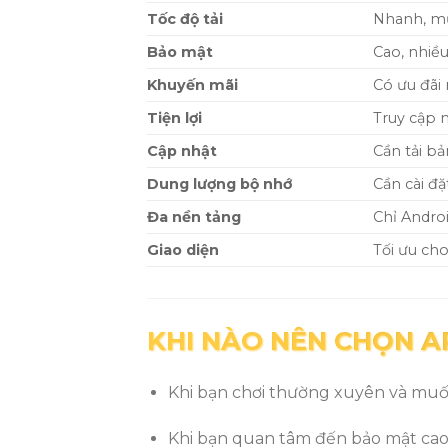
Tốc độ tải
Nhanh, m
Bảo mật
Cao, nhiều
Khuyến mãi
Có ưu đãi 
Tiện lợi
Truy cập
Cập nhật
Cần tải b
Dung lượng bộ nhớ
Cần cài đặ
Đa nền tảng
Chỉ Andro
Giao diện
Tối ưu ch
KHI NÀO NÊN CHỌN A
Khi bạn chơi thường xuyên và muố
Khi bạn quan tâm đến bảo mật cao