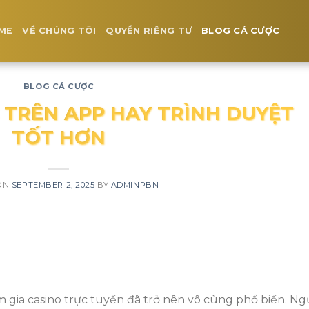
ME
VỀ CHÚNG TÔI
QUYỀN RIÊNG TƯ
BLOG CÁ CƯỢC
BLOG CÁ CƯỢC
C TRÊN APP HAY TRÌNH DUYỆT
TỐT HƠN
ON
SEPTEMBER 2, 2025
BY
ADMINPBN
m gia casino trực tuyến đã trở nên vô cùng phổ biến. Ng