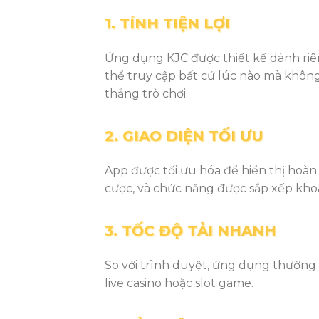
1. TÍNH TIỆN LỢI
Ứng dụng KJC được thiết kế dành riên
thể truy cập bất cứ lúc nào mà không 
thẳng trò chơi.
2. GIAO DIỆN TỐI ƯU
App được tối ưu hóa để hiển thị hoàn
cược, và chức năng được sắp xếp khoa
3. TỐC ĐỘ TẢI NHANH
So với trình duyệt, ứng dụng thường
live casino hoặc slot game.