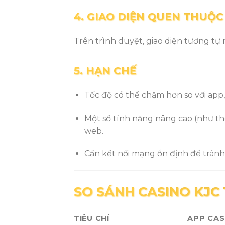
4. GIAO DIỆN QUEN THUỘC
Trên trình duyệt, giao diện tương tự 
5. HẠN CHẾ
Tốc độ có thể chậm hơn so với app, đ
Một số tính năng nâng cao (như th
web.
Cần kết nối mạng ổn định để tránh 
SO SÁNH CASINO KJC
TIÊU CHÍ
APP CAS