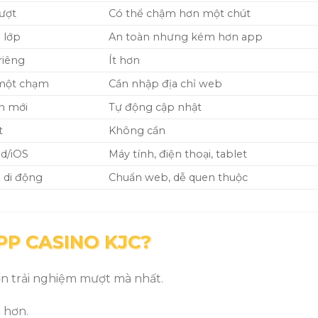
ượt
Có thể chậm hơn một chút
 lớp
An toàn nhưng kém hơn app
riêng
Ít hơn
 một chạm
Cần nhập địa chỉ web
ản mới
Tự động cập nhật
t
Không cần
id/iOS
Máy tính, điện thoại, tablet
o di động
Chuẩn web, dễ quen thuộc
PP CASINO KJC?
n trải nghiệm mượt mà nhất.
 hơn.