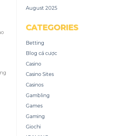
August 2025
CATEGORIES
ào
Betting
Blog cá cược
Casino
ảng
Casino Sites
Casinos
Gambling
Games
Gaming
Giochi