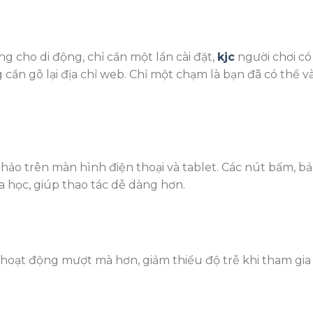
g cho di động, chỉ cần một lần cài đặt,
kjc
người chơi có
cần gõ lại địa chỉ web. Chỉ một chạm là bạn đã có thể v
 hảo trên màn hình điện thoại và tablet. Các nút bấm, b
 học, giúp thao tác dễ dàng hơn.
 hoạt động mượt mà hơn, giảm thiểu độ trễ khi tham gia