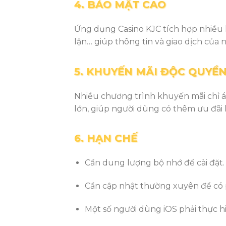
4. BẢO MẬT CAO
Ứng dụng Casino KJC tích hợp nhiều l
lận… giúp thông tin và giao dịch của 
5. KHUYẾN MÃI ĐỘC QUYỀ
Nhiều chương trình khuyến mãi chỉ á
lớn, giúp người dùng có thêm ưu đãi k
6. HẠN CHẾ
Cần dung lượng bộ nhớ để cài đặt.
Cần cập nhật thường xuyên để có 
Một số người dùng iOS phải thực hi