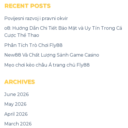
RECENT POSTS
Povijesni razvoj i pravni okvir
o8: Hướng Dẫn Chi Tiết Bảo Mật và Uy Tín Trong Cá
Cược Thể Thao
Phân Tích Trò Chơi Fly88
New88 Và Chất Lượng Sảnh Game Casino
Mẹo chơi kèo châu Á trang chủ Fly88
ARCHIVES
June 2026
May 2026
April 2026
March 2026