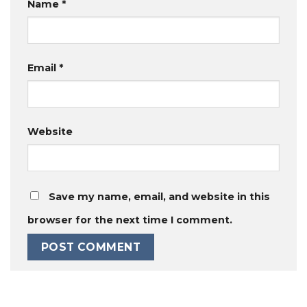
Name
*
Email
*
Website
Save my name, email, and website in this
browser for the next time I comment.