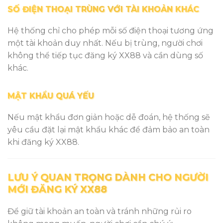
SỐ ĐIỆN THOẠI TRÙNG VỚI TÀI KHOẢN KHÁC
Hệ thống chỉ cho phép mỗi số điện thoại tương ứng
một tài khoản duy nhất. Nếu bị trùng, người chơi
không thể tiếp tục đăng ký XX88 và cần dùng số
khác.
MẬT KHẨU QUÁ YẾU
Nếu mật khẩu đơn giản hoặc dễ đoán, hệ thống sẽ
yêu cầu đặt lại mật khẩu khác để đảm bảo an toàn
khi đăng ký XX88.
LƯU Ý QUAN TRỌNG DÀNH CHO NGƯỜI
MỚI ĐĂNG KÝ XX88
Để giữ tài khoản an toàn và tránh những rủi ro