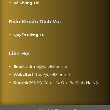
Về Chúng Tôi
Điều Khoản Dịch Vụ:
Quyền Riêng Tư
Liên Hệ:
Email:
admin@yolo88.online
Website:
https://yolo88.online
Địa chỉ:
266 Đội Cấn, Liễu Giai, Ba Đình, Hà Nội