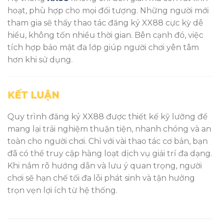
hoạt, phù hợp cho mọi đối tượng. Những người mới
tham gia sẽ thấy thao tác đăng ký XX88 cực kỳ dễ
hiểu, không tốn nhiều thời gian. Bên cạnh đó, việc
tích hợp bảo mật đa lớp giúp người chơi yên tâm
hơn khi sử dụng.
KẾT LUẬN
Quy trình đăng ký XX88 được thiết kế kỹ lưỡng để
mang lại trải nghiệm thuận tiện, nhanh chóng và an
toàn cho người chơi. Chỉ với vài thao tác cơ bản, bạn
đã có thể truy cập hàng loạt dịch vụ giải trí đa dạng.
Khi nắm rõ hướng dẫn và lưu ý quan trọng, người
chơi sẽ hạn chế tối đa lỗi phát sinh và tận hưởng
trọn vẹn lợi ích từ hệ thống.