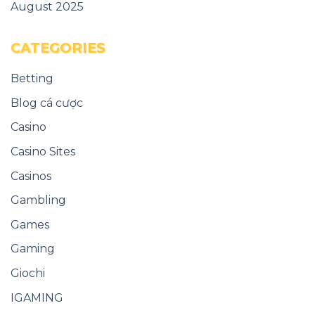
August 2025
CATEGORIES
Betting
Blog cá cược
Casino
Casino Sites
Casinos
Gambling
Games
Gaming
Giochi
IGAMING