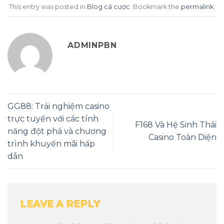
This entry was posted in
Blog cá cược
. Bookmark the
permalink
.
ADMINPBN
GG88: Trải nghiệm casino
trực tuyến với các tính
F168 Và Hệ Sinh Thái
năng đột phá và chương
Casino Toàn Diện
trình khuyến mãi hấp
dẫn
LEAVE A REPLY