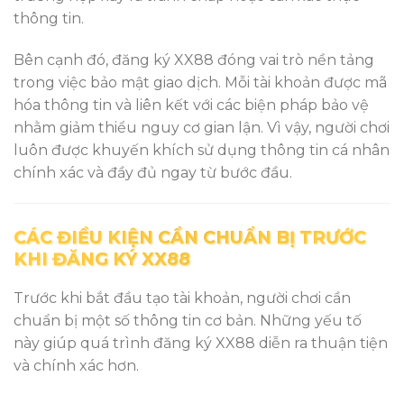
thông tin.
Bên cạnh đó, đăng ký XX88 đóng vai trò nền tảng
trong việc bảo mật giao dịch. Mỗi tài khoản được mã
hóa thông tin và liên kết với các biện pháp bảo vệ
nhằm giảm thiểu nguy cơ gian lận. Vì vậy, người chơi
luôn được khuyến khích sử dụng thông tin cá nhân
chính xác và đầy đủ ngay từ bước đầu.
CÁC ĐIỀU KIỆN CẦN CHUẨN BỊ TRƯỚC
KHI ĐĂNG KÝ XX88
Trước khi bắt đầu tạo tài khoản, người chơi cần
chuẩn bị một số thông tin cơ bản. Những yếu tố
này giúp quá trình đăng ký XX88 diễn ra thuận tiện
và chính xác hơn.