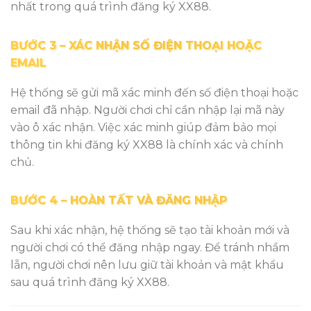
nhất trong quá trình đăng ký XX88.
BƯỚC 3 – XÁC NHẬN SỐ ĐIỆN THOẠI HOẶC
EMAIL
Hệ thống sẽ gửi mã xác minh đến số điện thoại hoặc
email đã nhập. Người chơi chỉ cần nhập lại mã này
vào ô xác nhận. Việc xác minh giúp đảm bảo mọi
thông tin khi đăng ký XX88 là chính xác và chính
chủ.
BƯỚC 4 – HOÀN TẤT VÀ ĐĂNG NHẬP
Sau khi xác nhận, hệ thống sẽ tạo tài khoản mới và
người chơi có thể đăng nhập ngay. Để tránh nhầm
lẫn, người chơi nên lưu giữ tài khoản và mật khẩu
sau quá trình đăng ký XX88.