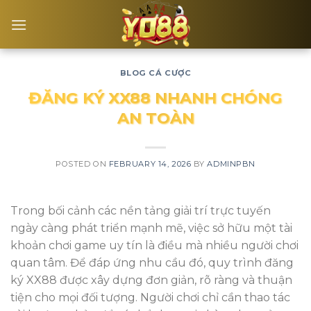
Skip
to
content
BLOG CÁ CƯỢC
ĐĂNG KÝ XX88 NHANH CHÓNG
AN TOÀN
POSTED ON
FEBRUARY 14, 2026
BY
ADMINPBN
Trong bối cảnh các nền tảng giải trí trực tuyến
ngày càng phát triển mạnh mẽ, việc sở hữu một tài
khoản chơi game uy tín là điều mà nhiều người chơi
quan tâm. Để đáp ứng nhu cầu đó, quy trình đăng
ký XX88 được xây dựng đơn giản, rõ ràng và thuận
tiện cho mọi đối tượng. Người chơi chỉ cần thao tác