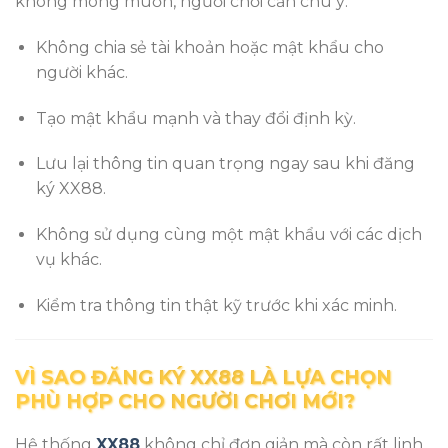
không mong muốn, người chơi cần chú ý:
Không chia sẻ tài khoản hoặc mật khẩu cho
người khác.
Tạo mật khẩu mạnh và thay đổi định kỳ.
Lưu lại thông tin quan trọng ngay sau khi đăng
ký XX88.
Không sử dụng cùng một mật khẩu với các dịch
vụ khác.
Kiểm tra thông tin thật kỹ trước khi xác minh.
VÌ SAO ĐĂNG KÝ XX88 LÀ LỰA CHỌN
PHÙ HỢP CHO NGƯỜI CHƠI MỚI?
Hệ thống
XX88
không chỉ đơn giản mà còn rất linh