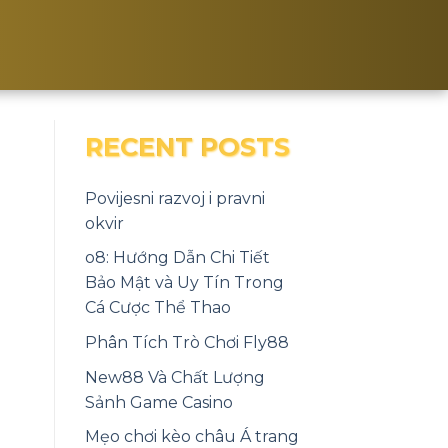
RECENT POSTS
Povijesni razvoj i pravni
okvir
o8: Hướng Dẫn Chi Tiết
Bảo Mật và Uy Tín Trong
Cá Cược Thể Thao
Phân Tích Trò Chơi Fly88
New88 Và Chất Lượng
Sảnh Game Casino
Mẹo chơi kèo châu Á trang