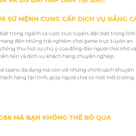
 VÀ SỨ MỆNH CUNG CẤP DỊCH VỤ ĐẲNG C
bật trong ngành cá cược trực tuyến, đặc biệt trong lĩnh
êu mang đến những trải nghiệm chơi game trực tuyến an
 chóng thu hút sự chú ý của đông đảo người chơi nhờ v
tiên tiến và dịch vụ khách hàng chuyên nghiệp.
hơi casino đa dạng mà còn với những chính sách khuyến
hách hàng tận tình, giúp người chơi có một môi trường
G88 MÀ BẠN KHÔNG THỂ BỎ QUA