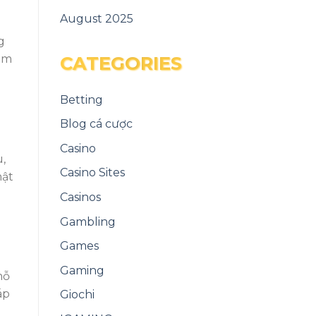
August 2025
g
CATEGORIES
tâm
Betting
Blog cá cược
Casino
,
Casino Sites
hật
Casinos
Gambling
Games
Gaming
hỗ
áp
Giochi