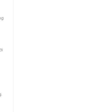
ng
ời
a
g.
d