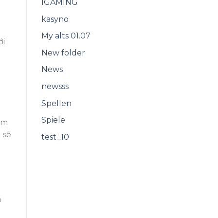
IGAMING
kasyno
My alts 01.07
ới
New folder
News
newsss
Spellen
Spiele
ìm
 sẽ
test_10
n