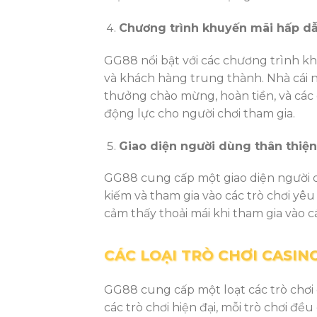
Chương trình khuyến mãi hấp d
GG88 nổi bật với các chương trình k
và khách hàng trung thành. Nhà cái 
thưởng chào mừng, hoàn tiền, và các g
động lực cho người chơi tham gia.
Giao diện người dùng thân thiện
GG88 cung cấp một giao diện người d
kiếm và tham gia vào các trò chơi yêu
cảm thấy thoải mái khi tham gia vào cá
CÁC LOẠI TRÒ CHƠI CASIN
GG88 cung cấp một loạt các trò chơi 
các trò chơi hiện đại, mỗi trò chơi đề