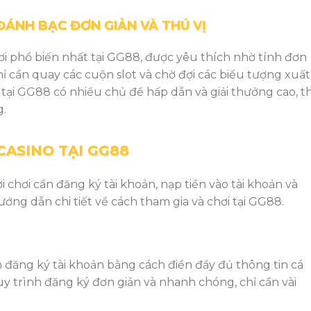
ĐÁNH BẠC ĐƠN GIẢN VÀ THÚ VỊ
i phổ biến nhất tại GG88, được yêu thích nhờ tính đơn
chỉ cần quay các cuộn slot và chờ đợi các biểu tượng xuất
 tại GG88 có nhiều chủ đề hấp dẫn và giải thưởng cao, t
g.
CASINO TẠI GG88
i chơi cần đăng ký tài khoản, nạp tiền vào tài khoản và
ướng dẫn chi tiết về cách tham gia và chơi tại GG88.
 đăng ký tài khoản bằng cách điền đầy đủ thông tin cá
uy trình đăng ký đơn giản và nhanh chóng, chỉ cần vài