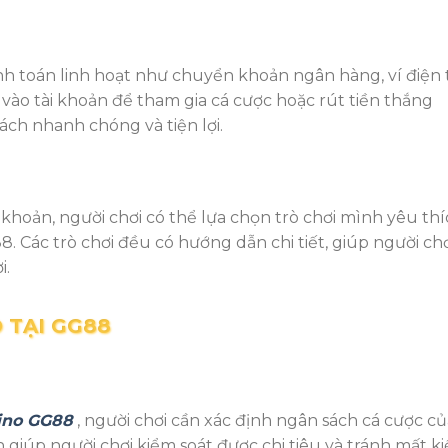
 toán linh hoạt như chuyển khoản ngân hàng, ví điện 
n vào tài khoản để tham gia cá cược hoặc rút tiền thắng
ch nhanh chóng và tiện lợi.
 khoản, người chơi có thể lựa chọn trò chơi mình yêu th
8. Các trò chơi đều có hướng dẫn chi tiết, giúp người ch
i.
 TẠI GG88
ino GG88
, người chơi cần xác định ngân sách cá cược củ
giúp người chơi kiểm soát được chi tiêu và tránh mất k