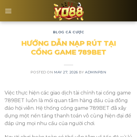
Skip
to
content
BLOG CÁ CƯỢC
HƯỚNG DẪN NẠP RÚT TẠI
CỔNG GAME 789BET
POSTED ON
MAY 27, 2026
BY
ADMINPBN
Việc thực hiện các giao dịch tài chính tại cổng game
789BET luôn là mối quan tâm hàng đầu của đông
đảo hội viên. Hệ thống cổng game 789BET đã xây
dựng một nền tảng thanh toán vô cùng hiện đại để
đáp ứng mọi nhu cầu của người chơi.