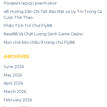
Povijesni razvoj i pravni okvir
o8: Hướng Dẫn Chi Tiết Bảo Mật và Uy Tín Trong Cá
Cược Thể Thao
Phân Tích Trò Chơi Fly88
New88 Và Chất Lượng Sảnh Game Casino
Mẹo chơi kèo châu Á trang chủ Fly88
ARCHIVES
June 2026
May 2026
April 2026
March 2026
February 2026