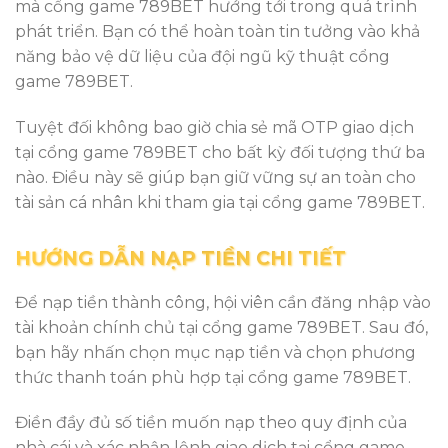
mà cổng game 789BET hướng tới trong quá trình
phát triển. Bạn có thể hoàn toàn tin tưởng vào khả
năng bảo vệ dữ liệu của đội ngũ kỹ thuật cổng
game 789BET.
Tuyệt đối không bao giờ chia sẻ mã OTP giao dịch
tại cổng game 789BET cho bất kỳ đối tượng thứ ba
nào. Điều này sẽ giúp bạn giữ vững sự an toàn cho
tài sản cá nhân khi tham gia tại cổng game 789BET.
HƯỚNG DẪN NẠP TIỀN CHI TIẾT
Để nạp tiền thành công, hội viên cần đăng nhập vào
tài khoản chính chủ tại cổng game 789BET. Sau đó,
bạn hãy nhấn chọn mục nạp tiền và chọn phương
thức thanh toán phù hợp tại cổng game 789BET.
Điền đầy đủ số tiền muốn nạp theo quy định của
nhà cái và xác nhận lệnh giao dịch tại cổng game