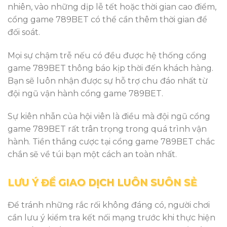
nhiên, vào những dịp lễ tết hoặc thời gian cao điểm,
cổng game 789BET có thể cần thêm thời gian để
đối soát.
Mọi sự chậm trễ nếu có đều được hệ thống cổng
game 789BET thông báo kịp thời đến khách hàng.
Bạn sẽ luôn nhận được sự hỗ trợ chu đáo nhất từ
đội ngũ vận hành cổng game 789BET.
Sự kiên nhẫn của hội viên là điều mà đội ngũ cổng
game 789BET rất trân trọng trong quá trình vận
hành. Tiền thắng cược tại cổng game 789BET chắc
chắn sẽ về túi bạn một cách an toàn nhất.
LƯU Ý ĐỂ GIAO DỊCH LUÔN SUÔN SẺ
Để tránh những rắc rối không đáng có, người chơi
cần lưu ý kiểm tra kết nối mạng trước khi thực hiện