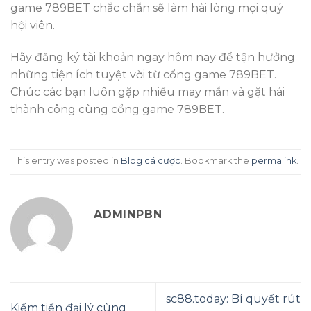
game 789BET chắc chắn sẽ làm hài lòng mọi quý
hội viên.
Hãy đăng ký tài khoản ngay hôm nay để tận hưởng
những tiện ích tuyệt vời từ cổng game 789BET.
Chúc các bạn luôn gặp nhiều may mắn và gặt hái
thành công cùng cổng game 789BET.
This entry was posted in
Blog cá cược
. Bookmark the
permalink
.
ADMINPBN
sc88.today: Bí quyết rút
Kiếm tiền đại lý cùng