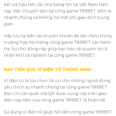
kết với hầu hết các nhà băng lớn tại Việt Nam hiện
nay. Việc chuyển tiền tại cổng game 789BET diễn ra
nhanh chóng và không hề mất phí giao dịch trung
gian.
Hãy lưu lại biên lai chuyển khoản để đối chiếu trong
trường hợp hệ thống cổng game 789BET cần kiểm
tra. Sự chủ động này giúp bạn bảo vệ quyền lợi cá
nhân khi trải nghiệm tại cổng game 789BET.
NẠP TIỀN QUA VÍ ĐIỆN TỬ THÔNG MINH
Ví điện tử là lựa chọn tối ưu cho những người dùng
yêu thích sự nhanh chóng tại cổng game 789BET.
Bạn chỉ cần quét mã QR được cung cấp trên giao
diện nạp tiền của cổng game 789BET là hoàn tất.
Sử dụng ví điện tử giúp hội viên cổng game 789BET