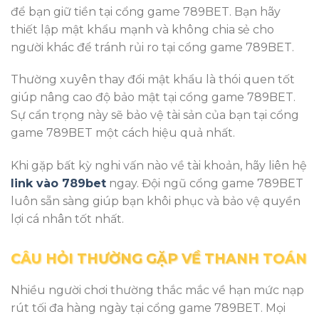
để bạn giữ tiền tại cổng game 789BET. Bạn hãy
thiết lập mật khẩu mạnh và không chia sẻ cho
người khác để tránh rủi ro tại cổng game 789BET.
Thường xuyên thay đổi mật khẩu là thói quen tốt
giúp nâng cao độ bảo mật tại cổng game 789BET.
Sự cẩn trọng này sẽ bảo vệ tài sản của bạn tại cổng
game 789BET một cách hiệu quả nhất.
Khi gặp bất kỳ nghi vấn nào về tài khoản, hãy liên hệ
link vào 789bet
ngay. Đội ngũ cổng game 789BET
luôn sẵn sàng giúp bạn khôi phục và bảo vệ quyền
lợi cá nhân tốt nhất.
CÂU HỎI THƯỜNG GẶP VỀ THANH TOÁN
Nhiều người chơi thường thắc mắc về hạn mức nạp
rút tối đa hàng ngày tại cổng game 789BET. Mọi