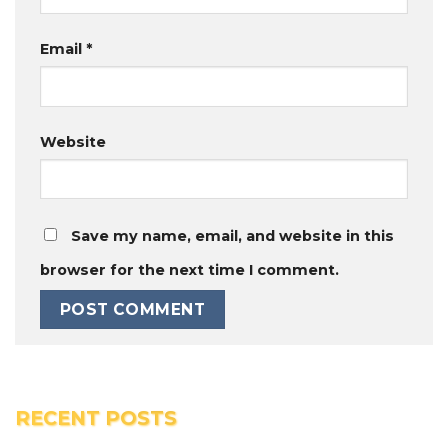
Email
*
Website
Save my name, email, and website in this
browser for the next time I comment.
RECENT POSTS