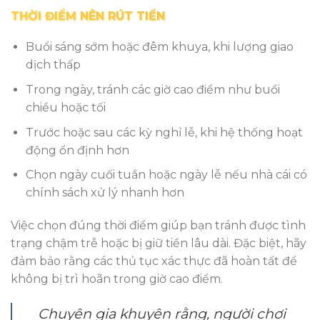
THỜI ĐIỂM NÊN RÚT TIỀN
Buổi sáng sớm hoặc đêm khuya, khi lượng giao
dịch thấp
Trong ngày, tránh các giờ cao điểm như buổi
chiều hoặc tối
Trước hoặc sau các kỳ nghỉ lễ, khi hệ thống hoạt
động ổn định hơn
Chọn ngày cuối tuần hoặc ngày lễ nếu nhà cái có
chính sách xử lý nhanh hơn
Việc chọn đúng thời điểm giúp bạn tránh được tình
trạng chậm trễ hoặc bị giữ tiền lâu dài. Đặc biệt, hãy
đảm bảo rằng các thủ tục xác thực đã hoàn tất để
không bị trì hoãn trong giờ cao điểm.
Chuyên gia khuyên rằng, người chơi