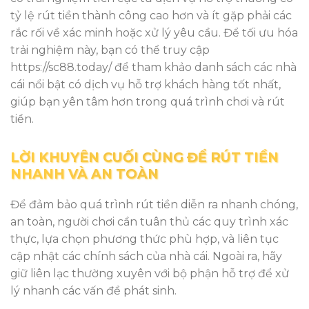
tỷ lệ rút tiền thành công cao hơn và ít gặp phải các
rắc rối về xác minh hoặc xử lý yêu cầu. Để tối ưu hóa
trải nghiệm này, bạn có thể truy cập
https://sc88.today/ để tham khảo danh sách các nhà
cái nổi bật có dịch vụ hỗ trợ khách hàng tốt nhất,
giúp bạn yên tâm hơn trong quá trình chơi và rút
tiền.
LỜI KHUYÊN CUỐI CÙNG ĐỂ RÚT TIỀN
NHANH VÀ AN TOÀN
Để đảm bảo quá trình rút tiền diễn ra nhanh chóng,
an toàn, người chơi cần tuân thủ các quy trình xác
thực, lựa chọn phương thức phù hợp, và liên tục
cập nhật các chính sách của nhà cái. Ngoài ra, hãy
giữ liên lạc thường xuyên với bộ phận hỗ trợ để xử
lý nhanh các vấn đề phát sinh.