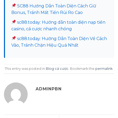
SC88 Hướng Dẫn Toàn Diện Cách Giữ
Bonus, Tránh Mất Tiền Rủi Ro Cao
sc88.today: Hướng dẫn toàn diện nạp tiền
casino, cá cược nhanh chóng
sc88.today: Hướng Dẫn Toàn Diện Về Cách
Vào, Tránh Chặn Hiệu Quả Nhất
This entry was posted in
Blog cá cược
. Bookmark the
permalink
.
ADMINPBN