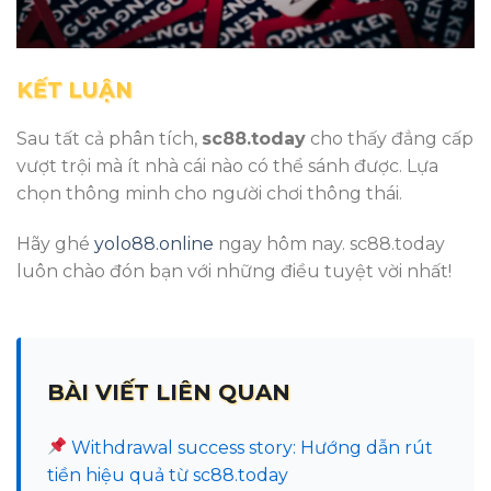
KẾT LUẬN
Sau tất cả phân tích,
sc88.today
cho thấy đẳng cấp
vượt trội mà ít nhà cái nào có thể sánh được. Lựa
chọn thông minh cho người chơi thông thái.
Hãy ghé
yolo88.online
ngay hôm nay. sc88.today
luôn chào đón bạn với những điều tuyệt vời nhất!
BÀI VIẾT LIÊN QUAN
Withdrawal success story: Hướng dẫn rút
tiền hiệu quả từ sc88.today