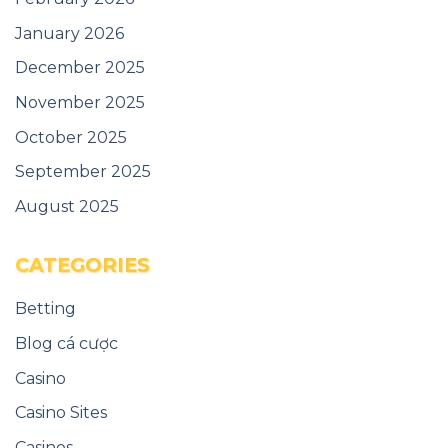
January 2026
December 2025
November 2025
October 2025
September 2025
August 2025
CATEGORIES
Betting
Blog cá cược
Casino
Casino Sites
Casinos