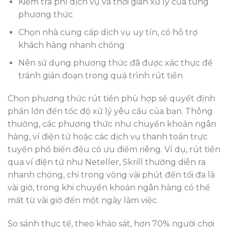
Kiểm tra phí dịch vụ và thời gian xử lý của từng
phương thức
Chọn nhà cung cấp dịch vụ uy tín, có hỗ trợ
khách hàng nhanh chóng
Nên sử dụng phương thức đã được xác thực để
tránh gián đoạn trong quá trình rút tiền
Chọn phương thức rút tiền phù hợp sẽ quyết định
phần lớn đến tốc độ xử lý yêu cầu của bạn. Thông
thường, các phương thức như chuyển khoản ngân
hàng, ví điện tử hoặc các dịch vụ thanh toán trực
tuyến phổ biến đều có ưu điểm riêng. Ví dụ, rút tiền
qua ví điện tử như Neteller, Skrill thường diễn ra
nhanh chóng, chỉ trong vòng vài phút đến tối đa là
vài giờ, trong khi chuyển khoản ngân hàng có thể
mất từ vài giờ đến một ngày làm việc.
So sánh thực tế, theo khảo sát, hơn 70% người chơi