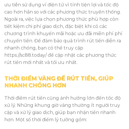
ưu tiên sử dụng ví điện tử vì tính tiện lợi và tốc độ
cao hơn hẳn so với các phương thức truyền thống.
Ngoài ra, việc lựa chọn phương thức phù hợp còn
tiết kiệm chi phí giao dịch, đặc biệt khi có các
chương trình khuyến mãi hoặc ưu đãi miễn phí phí
chuyển tiền. Để đảm bảo quá trình rút tiền diễn ra
nhanh chóng, bạn có thể truy cập
https://sc88.today/ để cập nhật các phương thức
rút tiền mới nhất và tối ưu nhất.
THỜI ĐIỂM VÀNG ĐỂ RÚT TIỀN, GIÚP
NHANH CHÓNG HƠN
Thời điểm rút tiền cũng ảnh hưởng lớn đến tốc độ
xử lý. Những khung giờ vàng thường ít người truy
cập và xử lý giao dịch, giúp bạn nhận tiền nhanh
hơn. Một số thời điểm lý tưởng gồm: