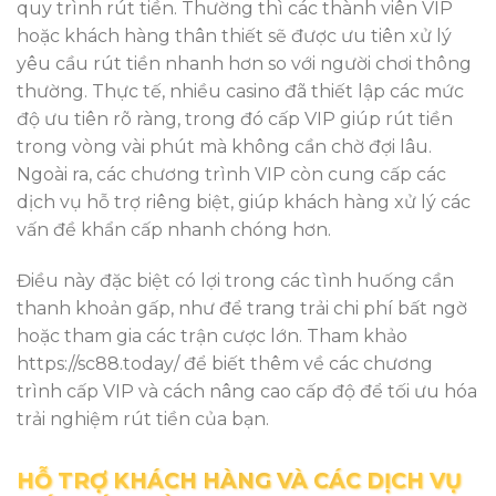
quy trình rút tiền. Thường thì các thành viên VIP
hoặc khách hàng thân thiết sẽ được ưu tiên xử lý
yêu cầu rút tiền nhanh hơn so với người chơi thông
thường. Thực tế, nhiều casino đã thiết lập các mức
độ ưu tiên rõ ràng, trong đó cấp VIP giúp rút tiền
trong vòng vài phút mà không cần chờ đợi lâu.
Ngoài ra, các chương trình VIP còn cung cấp các
dịch vụ hỗ trợ riêng biệt, giúp khách hàng xử lý các
vấn đề khẩn cấp nhanh chóng hơn.
Điều này đặc biệt có lợi trong các tình huống cần
thanh khoản gấp, như để trang trải chi phí bất ngờ
hoặc tham gia các trận cược lớn. Tham khảo
https://sc88.today/ để biết thêm về các chương
trình cấp VIP và cách nâng cao cấp độ để tối ưu hóa
trải nghiệm rút tiền của bạn.
HỖ TRỢ KHÁCH HÀNG VÀ CÁC DỊCH VỤ