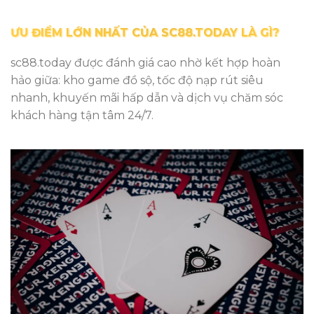
ƯU ĐIỂM LỚN NHẤT CỦA SC88.TODAY LÀ GÌ?
sc88.today được đánh giá cao nhờ kết hợp hoàn
hảo giữa: kho game đồ sộ, tốc độ nạp rút siêu
nhanh, khuyến mãi hấp dẫn và dịch vụ chăm sóc
khách hàng tận tâm 24/7.