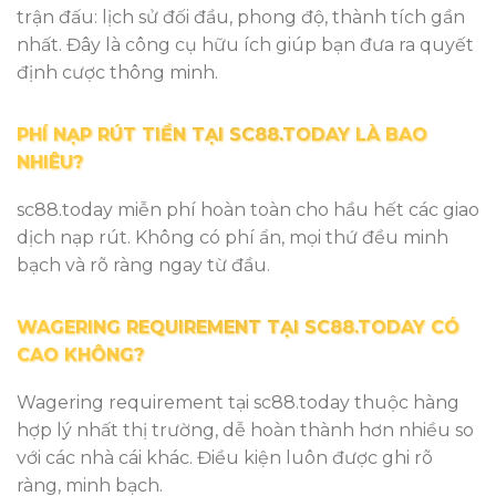
trận đấu: lịch sử đối đầu, phong độ, thành tích gần
nhất. Đây là công cụ hữu ích giúp bạn đưa ra quyết
định cược thông minh.
PHÍ NẠP RÚT TIỀN TẠI SC88.TODAY LÀ BAO
NHIÊU?
sc88.today miễn phí hoàn toàn cho hầu hết các giao
dịch nạp rút. Không có phí ẩn, mọi thứ đều minh
bạch và rõ ràng ngay từ đầu.
WAGERING REQUIREMENT TẠI SC88.TODAY CÓ
CAO KHÔNG?
Wagering requirement tại sc88.today thuộc hàng
hợp lý nhất thị trường, dễ hoàn thành hơn nhiều so
với các nhà cái khác. Điều kiện luôn được ghi rõ
ràng, minh bạch.