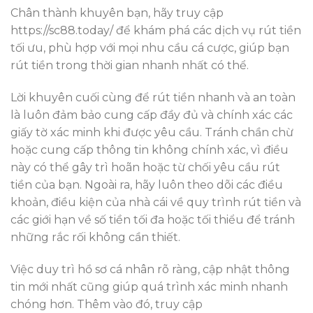
Chân thành khuyên bạn, hãy truy cập
https://sc88.today/ để khám phá các dịch vụ rút tiền
tối ưu, phù hợp với mọi nhu cầu cá cược, giúp bạn
rút tiền trong thời gian nhanh nhất có thể.
Lời khuyên cuối cùng để rút tiền nhanh và an toàn
là luôn đảm bảo cung cấp đầy đủ và chính xác các
giấy tờ xác minh khi được yêu cầu. Tránh chần chừ
hoặc cung cấp thông tin không chính xác, vì điều
này có thể gây trì hoãn hoặc từ chối yêu cầu rút
tiền của bạn. Ngoài ra, hãy luôn theo dõi các điều
khoản, điều kiện của nhà cái về quy trình rút tiền và
các giới hạn về số tiền tối đa hoặc tối thiểu để tránh
những rắc rối không cần thiết.
Việc duy trì hồ sơ cá nhân rõ ràng, cập nhật thông
tin mới nhất cũng giúp quá trình xác minh nhanh
chóng hơn. Thêm vào đó, truy cập