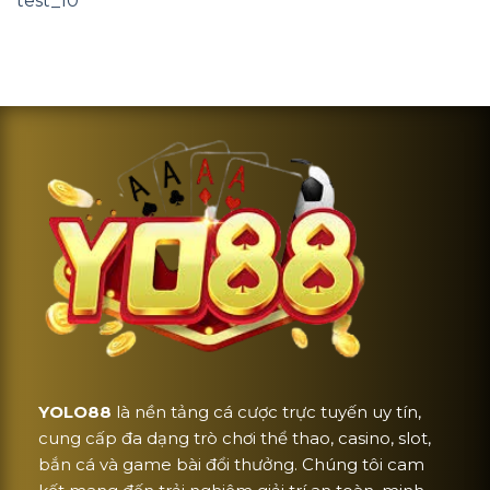
test_10
YOLO88
là nền tảng cá cược trực tuyến uy tín,
cung cấp đa dạng trò chơi thể thao, casino, slot,
bắn cá và game bài đổi thưởng. Chúng tôi cam