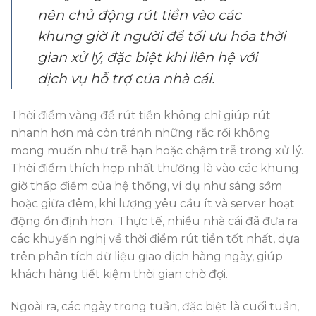
nên chủ động rút tiền vào các
khung giờ ít người để tối ưu hóa thời
gian xử lý, đặc biệt khi liên hệ với
dịch vụ hỗ trợ của nhà cái.
Thời điểm vàng để rút tiền không chỉ giúp rút
nhanh hơn mà còn tránh những rắc rối không
mong muốn như trễ hạn hoặc chậm trễ trong xử lý.
Thời điểm thích hợp nhất thường là vào các khung
giờ thấp điểm của hệ thống, ví dụ như sáng sớm
hoặc giữa đêm, khi lượng yêu cầu ít và server hoạt
động ổn định hơn. Thực tế, nhiều nhà cái đã đưa ra
các khuyến nghị về thời điểm rút tiền tốt nhất, dựa
trên phân tích dữ liệu giao dịch hàng ngày, giúp
khách hàng tiết kiệm thời gian chờ đợi.
Ngoài ra, các ngày trong tuần, đặc biệt là cuối tuần,