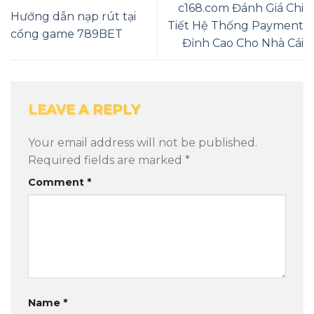
c168.com Đánh Giá Chi
Hướng dẫn nạp rút tại
Tiết Hệ Thống Payment
cổng game 789BET
Đỉnh Cao Cho Nhà Cái
LEAVE A REPLY
Your email address will not be published.
Required fields are marked
*
Comment
*
Name
*